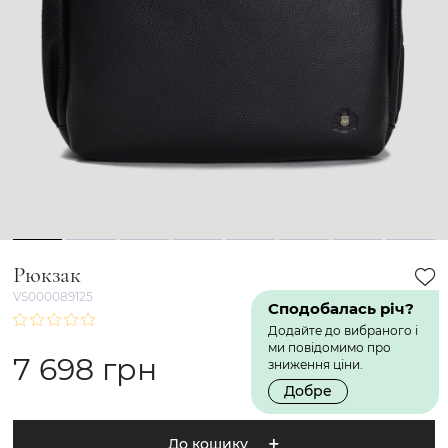
1
2
3
4
5
6
7
8
Рюкзак
VS000089125
Сподобалась річ?
Додайте до вибраного і
ми повідомимо про
7 698 грн
зниження ціни.
Добре
До кошику