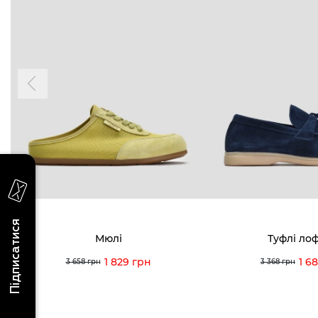
БУДЬ БЛИЖЧЕ
КОНТАКТИ
Пн-Нд 09
Підпишіться на новини про наші останні
надходження, ексклюзивні акції та події
0 (993) 5
Для неї
Для нього
0 (933) 3
0 (973) 8
Viber
Telegram
info@vitt
Підписатися
Мюлі
Туфлі ло
1 829 грн
1 6
3 658 грн
3 368 грн