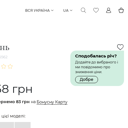
ВСЯ УКРАЇНА
UA
інь
Сподобалась річ?
6562
Додайте до вибраного і
ми повідомимо про
зниження ціни.
Добре
58 грн
ернемо
83 грн
на
Бонусну Карту
 цієї моделі: