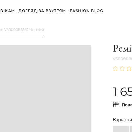
ВІКАМ
ДОГЛЯД ЗА ВЗУТТЯМ
FASHION BLOG
нь VS000086562 Чорний
Рем
VS00008
1 6
Пов
Варіанти