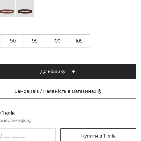
90
95
100
105
До кошику
Самовивіз / Наявність в магазинах
 1 клік
номер телефону
Купити в 1 клік