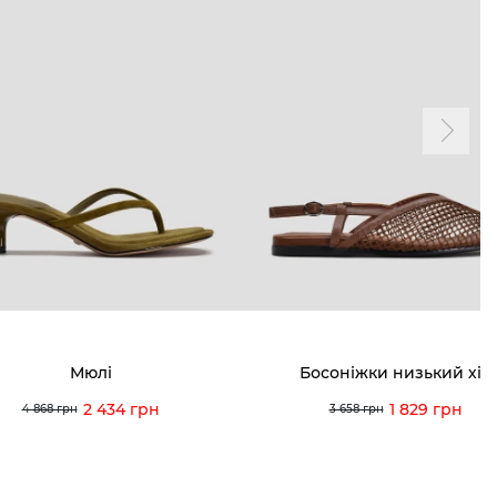
ТАМ
ПРОФІЛЬ
і акції
Особистий кабінет
ма лояльності
Мої закази
а і оплата
Мої перегляди
я і повернення
 покупців
питання
Мюлі
Босоніжки низький хід
ція з догляду
2 434 грн
1 829 грн
4 868 грн
3 658 грн