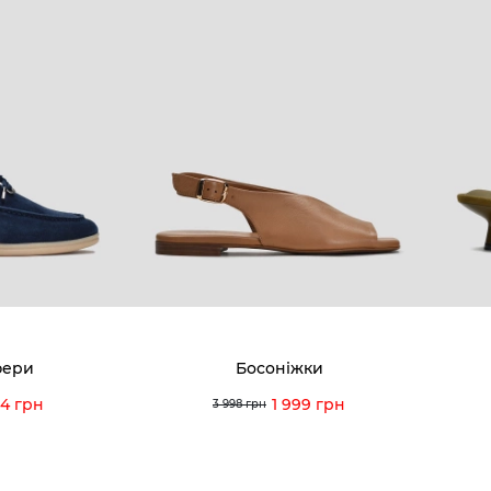
КОМПАНІЯ
КЛІЄН
:00 — 19:00
Про компанію
Новини 
8-60-56
Ми пишаємось
Програ
5-59-12
9-43-98
Вакансії та Робота
Доставк
Наші магазини
Гаранті
Договір оферти
Відгуки
orossi.ua
Задати 
фери
Босоніжки
Інструк
84 грн
1 999 грн
3 998 грн