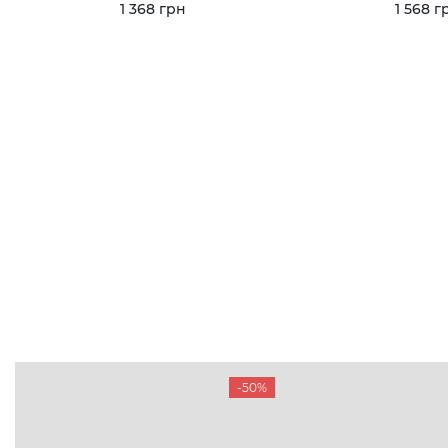
1 368 грн
1 568 г
-50%