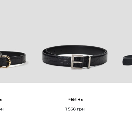
ь
Ремінь
рн
1 568 грн