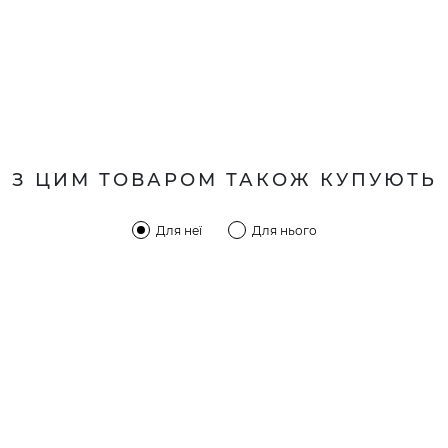
З ЦИМ ТОВАРОМ ТАКОЖ КУПУЮТЬ
Для неї
Для нього
КОМПАНІЯ
КЛІЄН
:00 — 19:00
Про компанію
Новини 