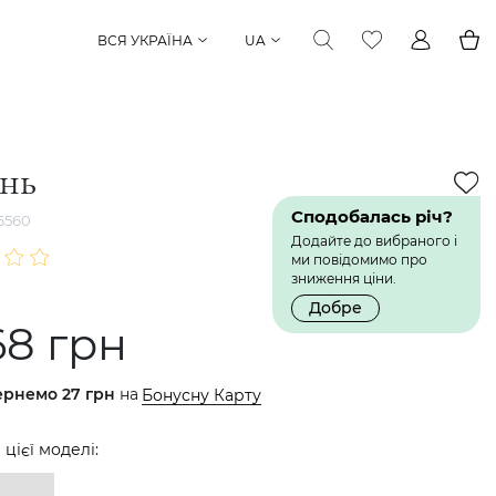
ВСЯ УКРАЇНА
UA
інь
Сподобалась річ?
6560
Додайте до вибраного і
ми повідомимо про
зниження ціни.
Добре
68 грн
ернемо
27 грн
на
Бонусну Карту
 цієї моделі: