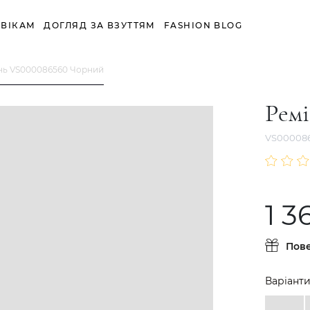
ВІКАМ
ДОГЛЯД ЗА ВЗУТТЯМ
FASHION BLOG
нь VS000086560 Чорний
Рем
VS00008
1 3
Пов
Варіанти