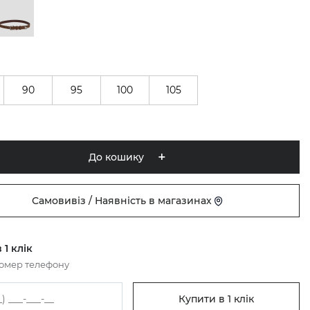
90
95
100
105
До кошику
Самовивіз / Наявність в магазинах
 1 клік
номер телефону
Купити в 1 клік