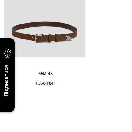
надходження, ексклюзивні акції та події
0 (993) 5
Для неї
Для нього
0 (933) 3
0 (973) 8
Viber
Telegram
info@vitt
Підписатися
Ремінь
1 368 грн
Умови використання
Політика конфіденційності
© 2026 V