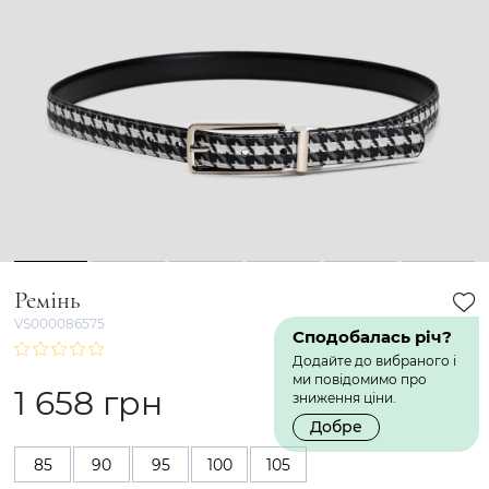
1
2
3
4
5
6
Ремінь
VS000086575
Сподобалась річ?
Додайте до вибраного і
ми повідомимо про
1 658 грн
зниження ціни.
Добре
85
90
95
100
105