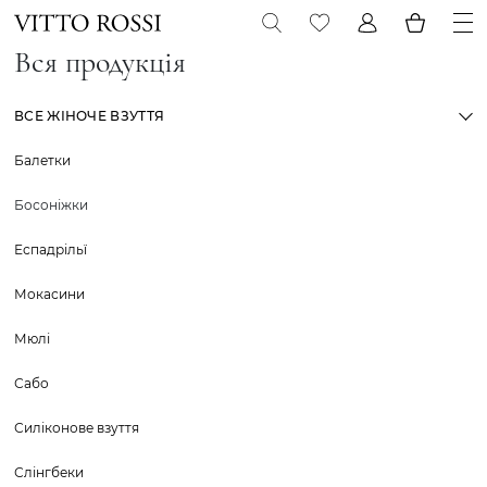
Вся продукція
ВСЕ ЖІНОЧЕ ВЗУТТЯ
Балетки
Босоніжки
Еспадрільї
Мокасини
Мюлі
Сабо
Силіконове взуття
Слінгбеки