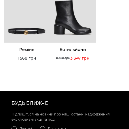
Ремінь
Ботильйони
1 568 грн
3 347 грн
8 368 грн
БУДЬ БЛИЖЧЕ
Підпишіться на новини про наші останні надходження,
ексклюзивні акції та події
Для неї
Для нього