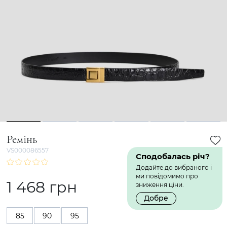
1
2
3
4
5
6
Ремінь
VS000086557
Сподобалась річ?
Додайте до вибраного і
ми повідомимо про
1 468 грн
зниження ціни.
Добре
85
90
95