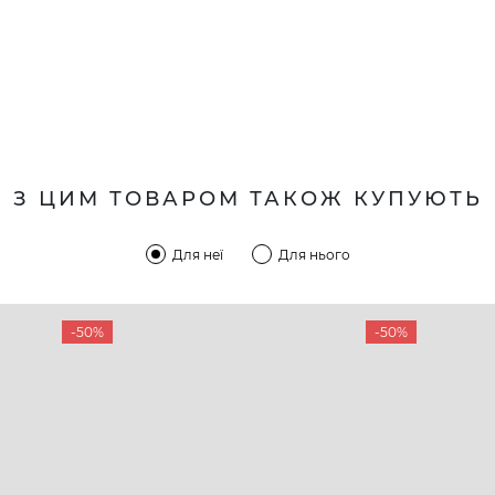
З ЦИМ ТОВАРОМ ТАКОЖ КУПУЮТЬ
Для неї
Для нього
-50%
-50%
КОМПАНІЯ
КЛІЄН
:00 — 19:00
Про компанію
Новини 