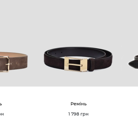
ь
Ремінь
рн
1 798 грн