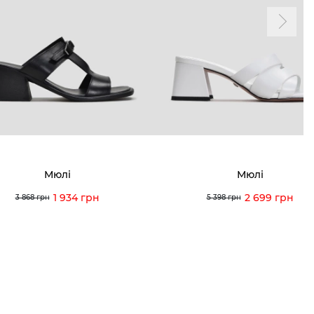
ма лояльності
Мої закази
а і оплата
Мої перегляди
я і повернення
 покупців
питання
Мюлі
Мюлі
ція з догляду
1 934 грн
2 699 грн
3 868 грн
5 398 грн