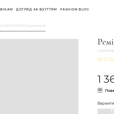
ВІКАМ
ДОГЛЯД ЗА ВЗУТТЯМ
FASHION BLOG
нь VS000089780 Коричневий
Рем
VS00008
1 3
Пов
Варіанти