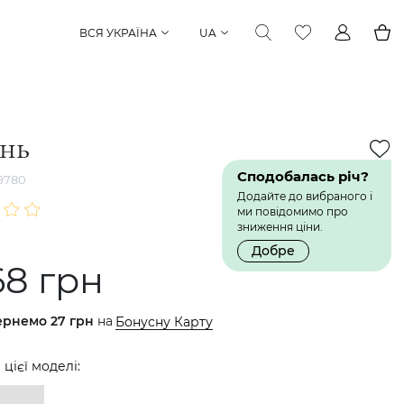
ВСЯ УКРАЇНА
UA
інь
Сподобалась річ?
9780
Додайте до вибраного і
ми повідомимо про
зниження ціни.
Добре
68 грн
ернемо
27 грн
на
Бонусну Карту
 цієї моделі: