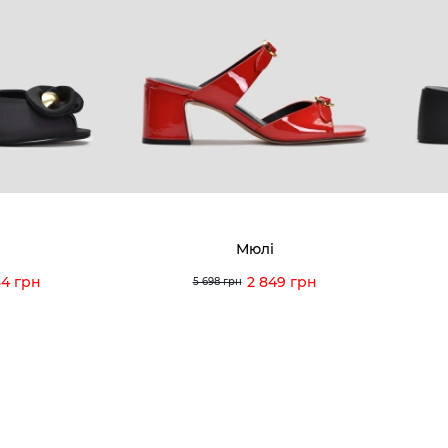
8-60-56
Ми пишаємось
Програ
5-59-12
9-43-98
Вакансії та Робота
Доставк
Наші магазини
Гаранті
Договір оферти
Відгуки
orossi.ua
Задати 
Мюлі
Інструк
34 грн
2 849 грн
5 698 грн
itto Rossi