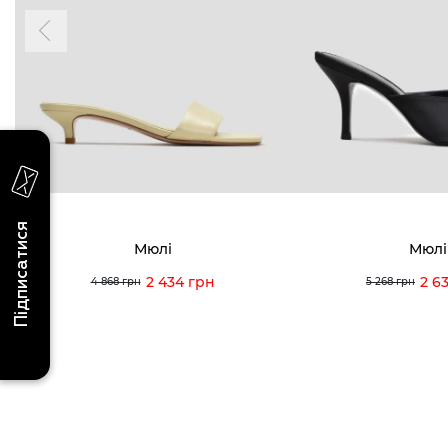
надходження, ексклюзивні акції та події
0 (993) 5
Для неї
Для нього
0 (933) 3
0 (973) 8
Viber
Telegram
info@vitt
Підписатися
Мюлі
Мюлі
2 434 грн
2 6
4 868 грн
5 268 грн
Умови використання
Політика конфіденційності
© 2026 V