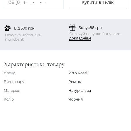
Купити в 1 клік
Бонус
88 грн
Від 590 грн
Оплачуй покупки бонусами
Покупка Частинами
докладніше
monobank
Характеристики товару
Бренд
Vitto Rossi
Вид товару
Ремінь
Матеріал
Натур.шкіра
Колір
Чорний