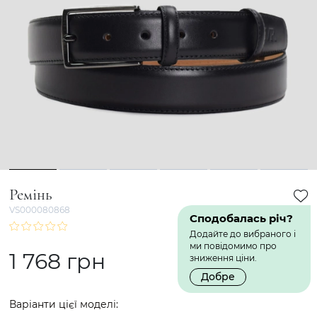
1
2
3
4
5
6
Ремінь
VS000080868
Сподобалась річ?
Додайте до вибраного і
ми повідомимо про
1 768 грн
зниження ціни.
Добре
Варіанти цієї моделі: