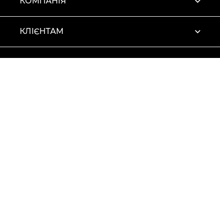
КОМПАНІЯ
КЛІЄНТАМ
ПРОФІЛЬ
Умови використання
Політика конфіденційності
© 2026 Vitto Rossi