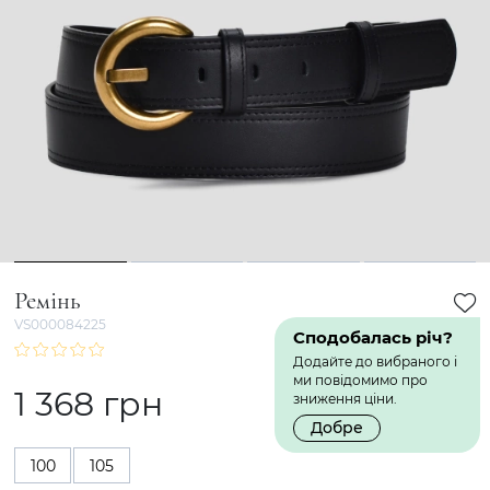
1
2
3
4
Ремінь
VS000084225
Сподобалась річ?
Додайте до вибраного і
ми повідомимо про
1 368 грн
зниження ціни.
Добре
100
105