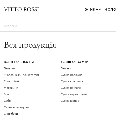
ЖІНКАМ
ЧОЛО
Головна
Вся продукція
ВСЕ ЖІНОЧЕ ВЗУТТЯ
УСІ ЖІНОЧІ СУМКИ
Балетки
Рюкзак
Босоніжки, всі категорії
Сумка дорожня
Еспадрільї
Сумка класична
Мокасини
Сумка на пояс
Мюлі
Сумка через плече
Сабо
Сумка шопер
Силіконове взуття
Слінгбеки