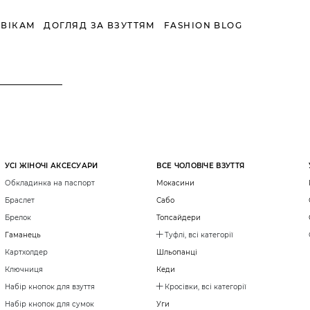
ВІКАМ
ДОГЛЯД ЗА ВЗУТТЯМ
FASHION BLOG
УСІ ЖІНОЧІ АКСЕСУАРИ
ВСЕ ЧОЛОВІЧЕ ВЗУТТЯ
Обкладинка на паспорт
Мокасини
Браслет
Сабо
Брелок
Топсайдери
Гаманець
Туфлі, всі категорії
Картхолдер
Шльопанці
Ключниця
Кеди
Набір кнопок для взуття
Кросівки, всі категорії
Набір кнопок для сумок
Уги