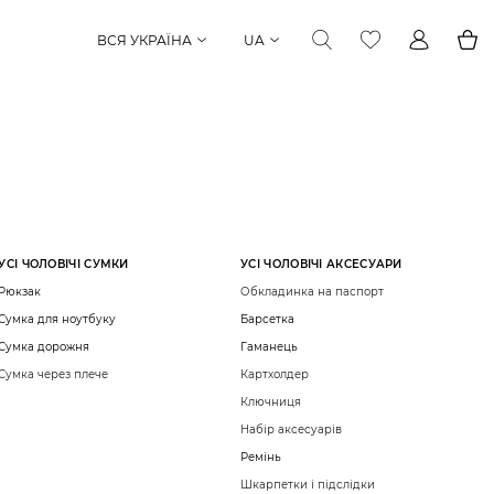
ВСЯ УКРАЇНА
UA
УСІ ЧОЛОВІЧІ СУМКИ
УСІ ЧОЛОВІЧІ АКСЕСУАРИ
Рюкзак
Обкладинка на паспорт
Сумка для ноутбуку
Барсетка
Сумка дорожня
Гаманець
Сумка через плече
Картхолдер
Ключниця
Набір аксесуарів
Ремінь
Шкарпетки і підслідки