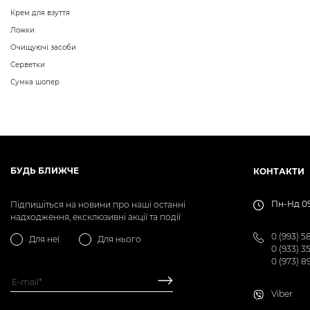
Крем для взуття
Ложки
Очищуючі засоби
Серветки
Сумка шопер
БУДЬ БЛИЖЧЕ
КОНТАКТИ
Пн-Нд 09
Підпишіться на новини про наші останні
надходження, ексклюзивні акції та події
0 (993) 5
Для неї
Для нього
0 (933) 3
0 (973) 8
Viber