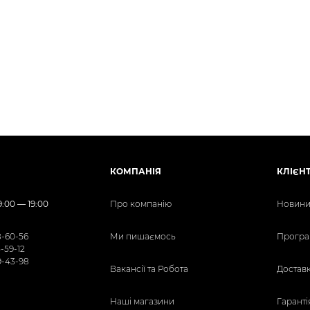
КОМПАНІЯ
КЛІЄН
:00 — 19:00
Про компанію
Новини 
8-60-56
Ми пишаємось
Програ
5-59-12
9-43-98
Вакансії та Робота
Доставк
Наші магазини
Гаранті