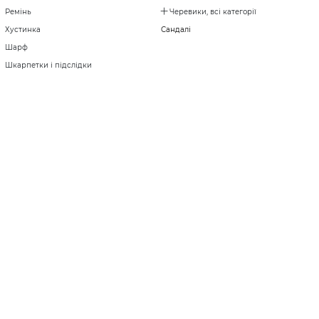
Ремінь
Черевики, всі категорії
Хустинка
Сандалі
Шарф
Шкарпетки і підслідки