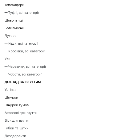
Топсайдери
Туфлі, всі категорії
Шльопанці
Ботильйони
Дутики
Кеди, всі категорії
Кросівки, всі категорії
Уги
Черевики, всі категорії
Чоботи, всі категорії
ДОГЛЯД ЗА ВЗУТТЯМ
Устілки
Шнурки
Шнурки гумові
Аерозолі для взуття
Віск для взуття
Губки та щітки
Дезодоранти