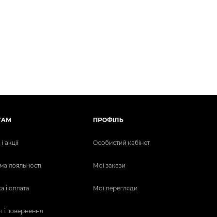
ТАМ
ПРОФІЛЬ
і акції
Особистий кабінет
ма лояльності
Мої закази
а і оплата
Мої перегляди
я і повернення