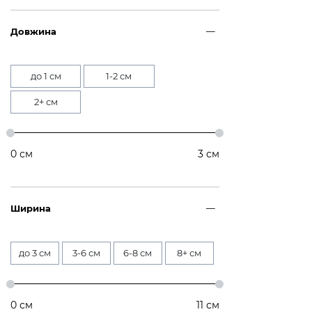
Довжина
до 1 см
1-2 см
2+ см
0
см
3
см
Ширина
до 3 см
3-6 см
6-8 см
8+ см
0
см
11
см