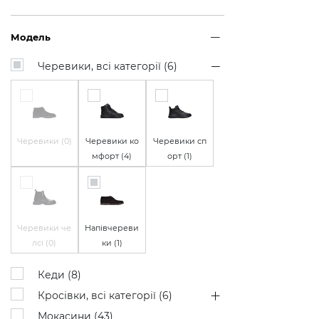
Модель
Черевики, всі категорії (
6
)
Черевики (
0
)
Черевики ко
Черевики сп
мфорт (
4
)
орт (
1
)
Черевики че
Напівчереви
лсі (
0
)
ки (
1
)
Кеди (
8
)
Кросівки, всі категорії (
6
)
Мокасини (
43
)