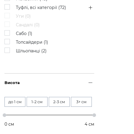
Туфлі, всі категорії (
72
)
Уги (
0
)
Сандалі (
0
)
Сабо (
1
)
Топсайдери (
1
)
Шльопанці (
2
)
Висота
до 1 см
1-2 см
2-3 см
3+ см
0
см
4
см