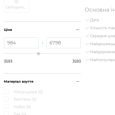
Св.Коричневий
Основна ін
✅ Дата
✅ Кількість то
Ціна
✅ Середня цін
-
✅ Найдешевши
✅ Найдорожчи
✅ Найпопуляр
3593
3593
Матеріал взуття
Натур.шкіра (
0
)
Текстиль (
0
)
Нубук (
0
)
Лак (
0
)