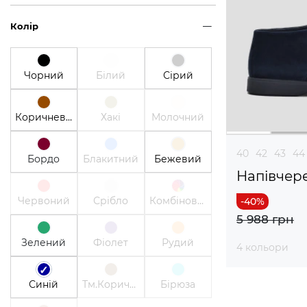
Колір
Чорний
Білий
Сірий
Коричневий
Хакі
Молочний
40
42
43
44
Бордо
Блакитний
Бежевий
Напівчер
Червоний
Срібло
Комбінований
5 988 грн
Зелений
Фіолет
Рудий
4 кольори
Синій
Тм.Коричневий
Бірюза