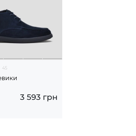
45
евики
3 593 грн