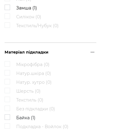
Замша (
1
)
Силікон (
0
)
Текстиль/Нубук (
0
)
Матеріал підкладки
Мікрофібра (
0
)
Натур.шкіра (
0
)
Натур. хутро (
0
)
Шерсть (
0
)
Текстиль (
0
)
Без підкладки (
0
)
Байка (
1
)
Подкладка - Войлок (
0
)