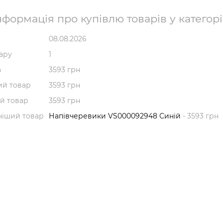
формація про купівлю товарів у категорі
08.08.2026
вару
1
а
3593 грн
й товар
3593 грн
й товар
3593 грн
ніший товар
Напівчеревики VS000092948 Синій
- 3593 грн