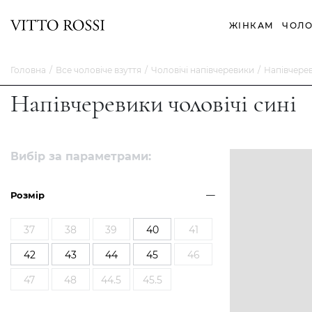
ЖІНКАМ
ЧОЛО
Головна
Все чоловіче взуття
Чоловічі напівчеревики
Напівчерев
Напівчеревики чоловічі сині
Вибір за параметрами:
Розмір
37
38
39
40
41
42
43
44
45
46
47
48
44.5
45.5