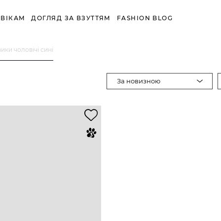
ВІКАМ
ДОГЛЯД ЗА ВЗУТТЯМ
FASHION BLOG
ики чоловічі сині
За новизною