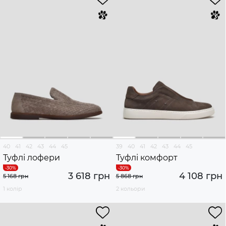
40
41
42
43
44
45
39
40
41
42
43
44
45
Туфлі лофери
Туфлі комфорт
3 618 грн
4 108 грн
5 168 грн
5 868 грн
1 колір
2 кольори