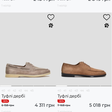
1 колір
1 колір
40
41
42
43
44
45
40
41
42
43
44
45
Туфлі дербі
Туфлі дербі
4 311 грн
5 018 грн
6 158 грн
7 168 грн
1 колір
2 кольори