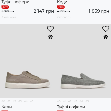
Туфлі лофери
Кеди
2 147 грн
1 839 грн
5 368 грн
4 598 грн
3 кольори
2 кольори
40
41
42
43
44
45
40
41
42
43
44
45
Кеди
Туфлі лофери