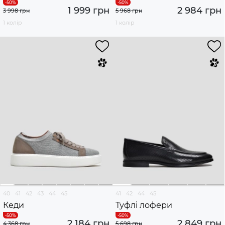
1 999 грн
2 984 грн
3 998 грн
5 968 грн
1 колір
1 колір
40
41
42
43
44
45
41
42
44
45
Кеди
Туфлі лофери
2 184 грн
2 849 грн
4 368 грн
5 698 грн