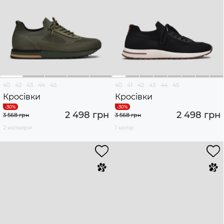
40
42
43
44
45
40
41
42
43
44
45
Кросівки
Кросівки
2 498 грн
2 498 грн
3 568 грн
3 568 грн
2 кольори
1 колір