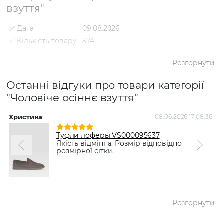
взуття"
✅ Дата
09.08.2026
✅ Кількість товару
574
✅ Середній
5
рейтинг
Розгорнути
✅ Середня ціна
3380 грн
Останні відгуки про товари категорії
✅ Найдешевший
1370 грн
товар
"Чоловіче осіннє взуття"
✅ Найдорожчий
6798 грн
товар
Христина
08.06.2026 17:08:36
І
✅
Черевики комфорт VS000091912
Туфли лоферы VS000095637
Найпопулярніший
Чорний
- 2501 грн
Якість відмінна. Розмір відповідно
товар
розмірної сітки.
Розгорнути