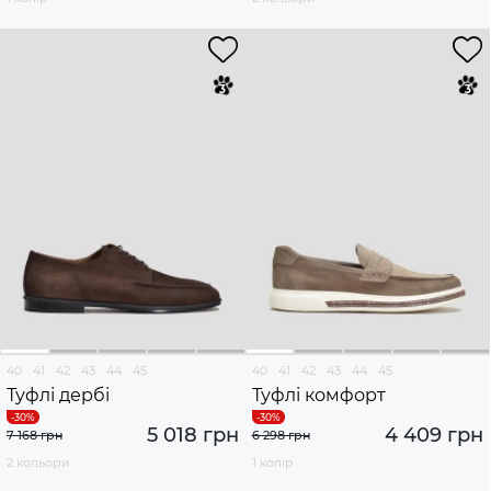
40
41
42
43
44
45
40
41
42
43
44
45
Туфлі дербі
Туфлі комфорт
5 018 грн
4 409 грн
7 168 грн
6 298 грн
2 кольори
1 колір