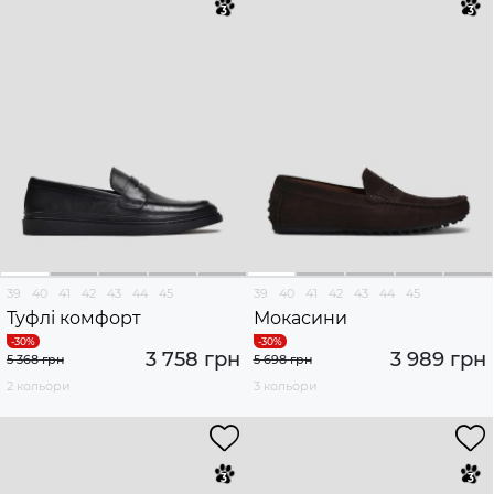
39
40
41
42
43
44
45
39
40
41
42
43
44
45
Туфлі комфорт
Мокасини
3 758 грн
3 989 грн
5 368 грн
5 698 грн
2 кольори
3 кольори