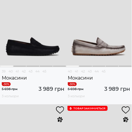
39
40
41
42
43
44
45
40
41
42
43
44
45
Мокасини
Мокасини
3 989 грн
3 989 грн
5 698 грн
5 698 грн
3 кольори
3 кольори
ТОВАР ЗАКІНЧУЄTЬСЯ