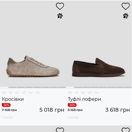
40
41
42
43
44
45
40
41
42
43
44
Кросівки
Туфлі лофери
5 018 грн
3 618 грн
7 168 грн
5 168 грн
1 колір
1 колір