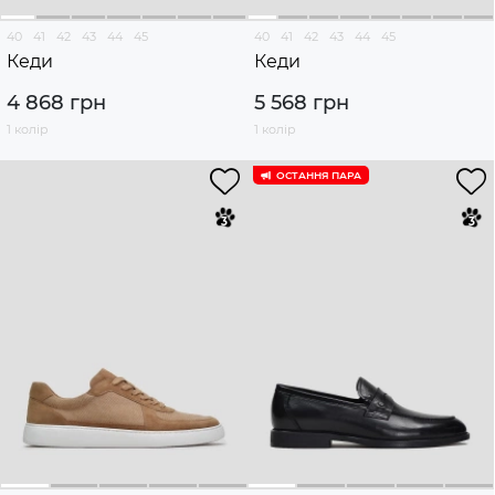
40
41
42
43
44
45
40
41
42
43
44
45
Кеди
Кеди
4 868 грн
5 568 грн
1 колір
1 колір
ОСТАННЯ ПАРА