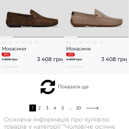
40
41
42
43
44
45
40
41
42
43
44
45
Мокасини
Мокасини
3 408 грн
3 408 грн
4 868 грн
4 868 грн
3 кольори
3 кольори
Показати ще
1
2
3
4
5
...
20
Основна інформація про купівлю
товарів у категорії "Чоловіче осіннє