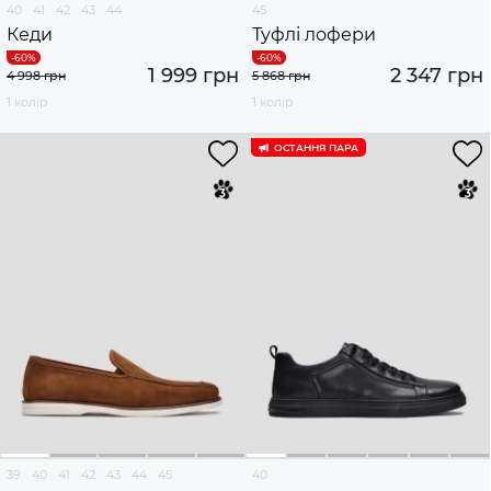
40
41
42
43
44
45
Кеди
Туфлі лофери
1 999 грн
2 347 грн
4 998 грн
5 868 грн
1 колір
1 колір
ОСТАННЯ ПАРА
39
40
41
42
43
44
45
40