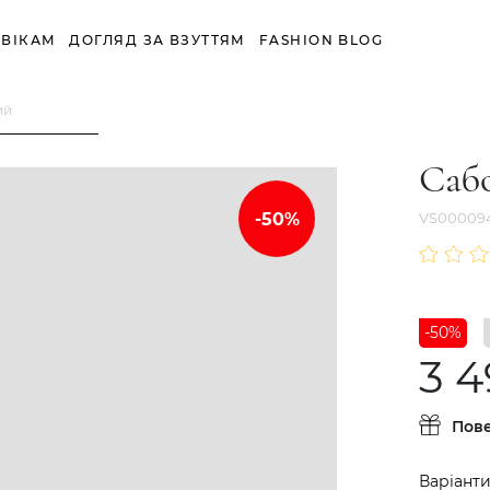
ВІКАМ
ДОГЛЯД ЗА ВЗУТТЯМ
FASHION BLOG
ий
Саб
VS00009
-50%
3 4
Пов
Варіанти