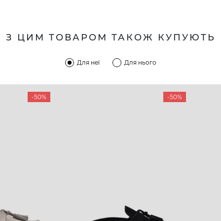
З ЦИМ ТОВАРОМ ТАКОЖ КУПУЮТЬ
Для неї
Для нього
-50%
-50%
КОМПАНІЯ
КЛІЄН
:00 — 19:00
Про компанію
Новини 
8-60-56
Ми пишаємось
Програ
5-59-12
9-43-98
Вакансії та Робота
Доставк