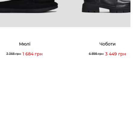
я і повернення
 покупців
питання
Мюлі
Чоботи
ція з догляду
1 684 грн
3 449 грн
3 368 грн
6 898 грн