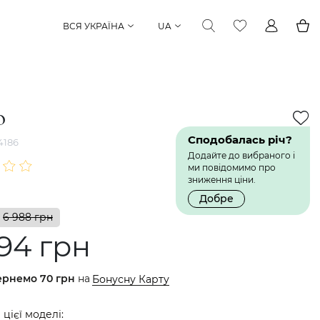
ВСЯ УКРАЇНА
UA
о
Сподобалась річ?
4186
Додайте до вибраного і
ми повідомимо про
зниження ціни.
Добре
6 988 грн
94 грн
ернемо
70 грн
на
Бонусну Карту
 цієї моделі: