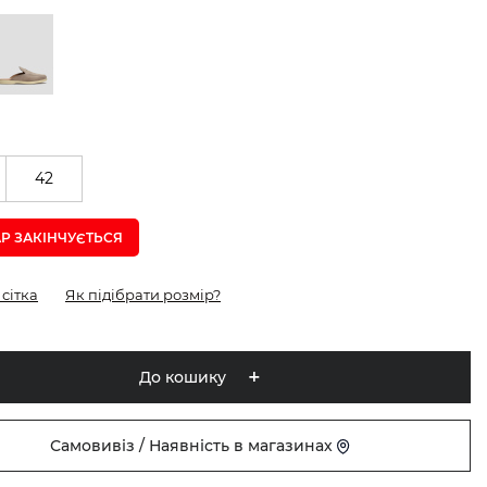
42
Р ЗАКІНЧУЄTЬСЯ
сітка
Як підібрати розмір?
До кошику
Самовивіз / Наявність в магазинах