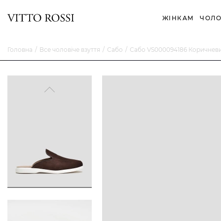
ЖІНКАМ
ЧОЛО
Головна
Все чоловіче взуття
Сабо
Сабо VS000094186 Коричнев