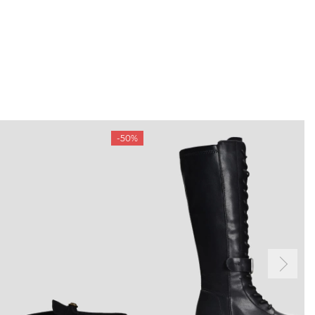
-50%
ТАМ
ПРОФІЛЬ
і акції
Особистий кабінет
ма лояльності
Мої закази
а і оплата
Мої перегляди