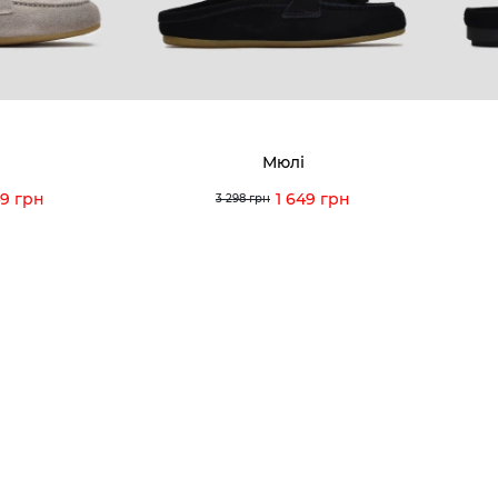
Наші магазини
Гаранті
Договір оферти
Відгуки
orossi.ua
Задати 
Мюлі
Інструк
49 грн
1 649 грн
3 298 грн
itto Rossi