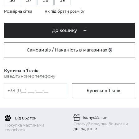
36
37
38
39
Розмірна сітка
Як підібрати розмір?
До кошику
Самовивіз / Наявність в магазинах
Купити в 1 клік
Введіть номер телефону
Купити в 1 клік
Бонус
52 грн
Від 862 грн
Оплачуй покупки бонусами
Покупка Частинами
докладніше
monobank