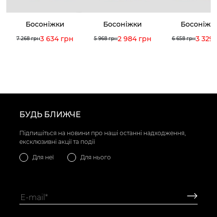
Босоніжки
Босоніжки
Босоніжк
3 634 грн
2 984 грн
3 329
7 268 грн
5 968 грн
6 658 грн
БУДЬ БЛИЖЧЕ
Підпишіться на новини про наші останні надходження,
ексклюзивні акції та події
Для неї
Для нього