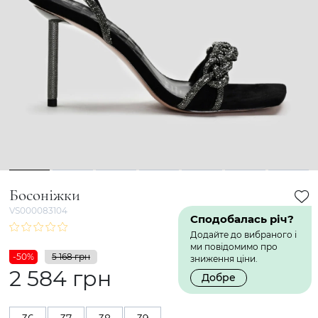
1
2
3
4
5
6
7
Босоніжки
VS000083104
Сподобалась річ?
Додайте до вибраного і
ми повідомимо про
-50%
5 168 грн
зниження ціни.
2 584 грн
Добре