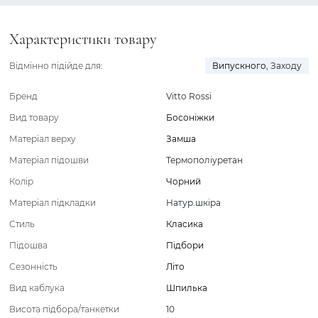
Характеристики товару
Відмінно підійде для:
Випускного
,
Заходу
Бренд
Vitto Rossi
Вид товару
Босоніжки
Матеріал верху
Замша
Матеріал підошви
Термополіуретан
Колір
Чорний
Матеріал підкладки
Натур.шкіра
Стиль
Класика
Підошва
Підбори
Сезонність
Літо
Вид каблука
Шпилька
Висота підбора/танкетки
10