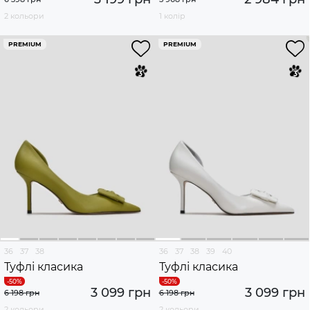
2 кольори
1 колір
PREMIUM
PREMIUM
36
37
38
36
37
38
39
40
Туфлі класика
Туфлі класика
3 099 грн
3 099 грн
6 198 грн
6 198 грн
2 кольори
2 кольори