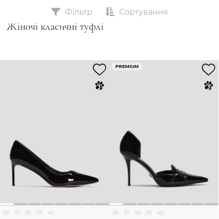
Фільтр
Сортування
Жіночі класичні туфлі
PREMIUM
36
37
38
39
40
36
37
38
39
40