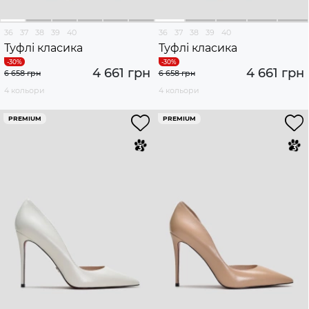
36
37
38
39
40
36
37
38
39
40
Туфлі класика
Туфлі класика
4 661 грн
4 661 грн
6 658 грн
6 658 грн
4 кольори
4 кольори
PREMIUM
PREMIUM