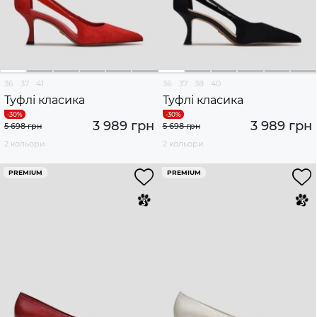
36
37
41
36
37
38
40
Туфлі класика
Туфлі класика
3 989 грн
3 989 грн
5 698 грн
5 698 грн
2 кольори
2 кольори
PREMIUM
PREMIUM