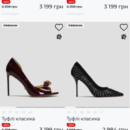
3 199 грн
3 199 грн
6 398 грн
6 398 грн
2 кольори
2 кольори
PREMIUM
PREMIUM
36
37
38
39
40
36
37
38
39
40
41
Туфлі класика
Туфлі класика
3 199 грн
2 984 грн
6 398 грн
5 968 грн