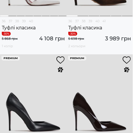
36
37
38
39
40
36
37
38
39
40
41
Туфлі класика
Туфлі класика
4 108 грн
3 989 грн
5 868 грн
5 698 грн
1 колір
2 кольори
PREMIUM
PREMIUM