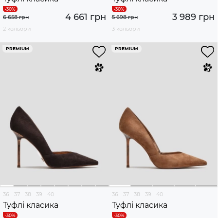
4 661 грн
3 989 грн
6 658 грн
5 698 грн
2 кольори
3 кольори
PREMIUM
PREMIUM
36
37
38
39
40
36
37
38
39
40
Туфлі класика
Туфлі класика