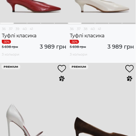
36
37
39
40
41
36
37
38
40
41
Туфлі класика
Туфлі класика
3 989 грн
3 989 грн
5 698 грн
5 698 грн
3 кольори
3 кольори
PREMIUM
PREMIUM