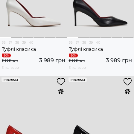
36
37
38
39
40
36
37
38
39
40
Туфлі класика
Туфлі класика
3 989 грн
3 989 грн
5 698 грн
5 698 грн
3 кольори
3 кольори
PREMIUM
PREMIUM