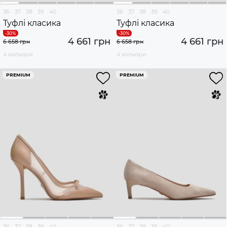
36
37
38
39
40
36
37
38
39
40
Туфлі класика
Туфлі класика
4 661 грн
4 661 грн
6 658 грн
6 658 грн
4 кольори
4 кольори
PREMIUM
PREMIUM
36
37
38
39
40
36
37
38
39
40