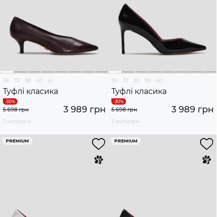
36
37
38
40
41
36
37
38
39
40
Туфлі класика
Туфлі класика
3 989 грн
3 989 грн
5 698 грн
5 698 грн
3 кольори
3 кольори
PREMIUM
PREMIUM