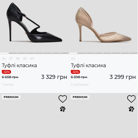
36
37
38
39
40
40
Туфлі класика
Туфлі класика
3 329 грн
3 299 грн
6 658 грн
6 598 грн
1 колір
2 кольори
PREMIUM
PREMIUM