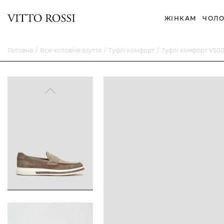
ЖІНКАМ
ЧОЛО
Головна
Все чоловіче взуття
Туфлі комфорт
Туфлі комфорт VS0