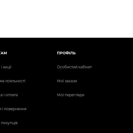
ТАМ
ПРОФІЛЬ
і акції
Особистий кабінет
ма лояльності
Мої закази
а і оплата
Мої перегляди
я і повернення
 покупців