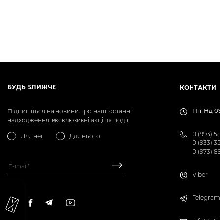
БУДЬ БЛИЖЧЕ
КОНТАКТИ
Пн-Нд 09
Підпишіться на новини про наші останні
надходження, ексклюзивні акції та події
0 (993) 5
Для неї
Для нього
0 (933) 3
0 (973) 8
Viber
Telegram