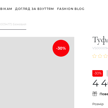
ВІКАМ
ДОГЛЯД ЗА ВЗУТТЯМ
FASHION BLOG
00094175 Бежевий
Туф
VS00009
-30%
4 4
Пов
Розмір