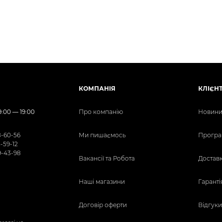
КОМПАНІЯ
КЛІЄН
:00 — 19:00
Про компанію
Новини 
8-60-56
Ми пишаємось
Програ
5-59-12
9-43-98
Вакансії та Робота
Доставк
Наші магазини
Гаранті
Договір оферти
Відгуки