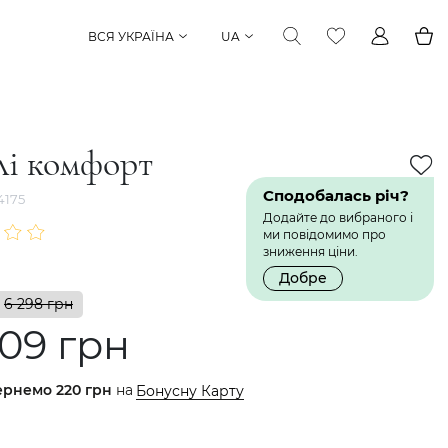
ВСЯ УКРАЇНА
UA
лі комфорт
Сподобалась річ?
4175
Додайте до вибраного і
ми повідомимо про
зниження ціни.
Добре
6 298 грн
09 грн
ернемо
220 грн
на
Бонусну Карту