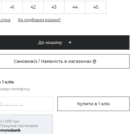
41
42
43
44
45
сітка
Як підібрати розмір?
До кошику
Самовивіз / Наявність в магазинах
 1 клік
номер телефону
Купити в 1 клік
х 1 470 грн
Покупка Частинами
monobank