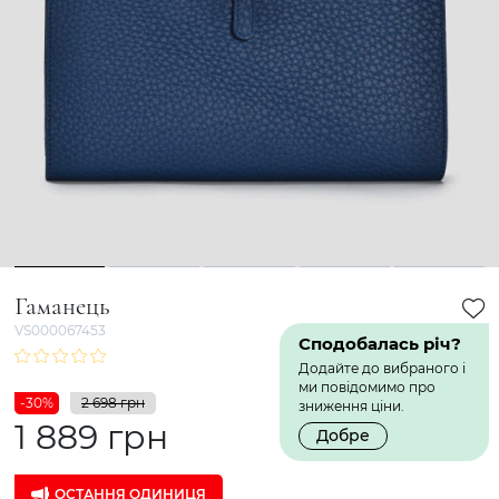
1
2
3
4
5
Гаманець
VS000067453
Сподобалась річ?
Додайте до вибраного і
ми повідомимо про
-30%
2 698 грн
зниження ціни.
1 889 грн
Добре
ОСТАННЯ ОДИНИЦЯ