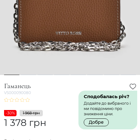
1
2
3
4
5
6
7
8
Гаманець
VS000090080
Сподобалась річ?
Додайте до вибраного і
ми повідомимо про
-30%
1 968 грн
зниження ціни.
1 378 грн
Добре