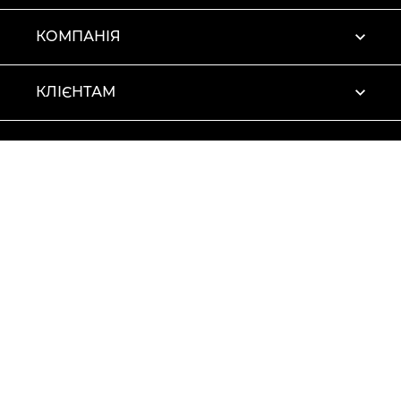
КОМПАНІЯ
КЛІЄНТАМ
ПРОФІЛЬ
Умови використання
Політика конфіденційності
© 2026 Vitto Rossi