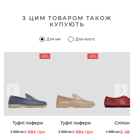
З ЦИМ ТОВАРОМ ТАКОЖ
КУПУЮТЬ
Для неї
Для нього
-50%
-50%
Туфлі лофери
Туфлі лофери
Сліпони
1 684 грн
1 684 грн
2 484
3 368 грн
3 368 грн
4 968 грн