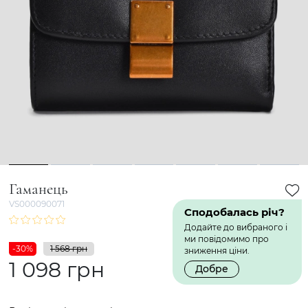
1
2
3
4
5
6
7
Гаманець
VS000090071
Сподобалась річ?
Додайте до вибраного і
ми повідомимо про
-30%
1 568 грн
зниження ціни.
1 098 грн
Добре