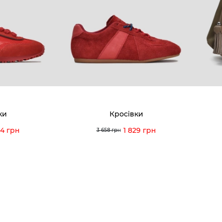
8-60-56
Ми пишаємось
Програ
5-59-12
9-43-98
Вакансії та Робота
Доставк
Наші магазини
Гаранті
Договір оферти
Відгуки
orossi.ua
Задати 
ки
Кросівки
Інструк
84 грн
1 829 грн
3 658 грн
itto Rossi