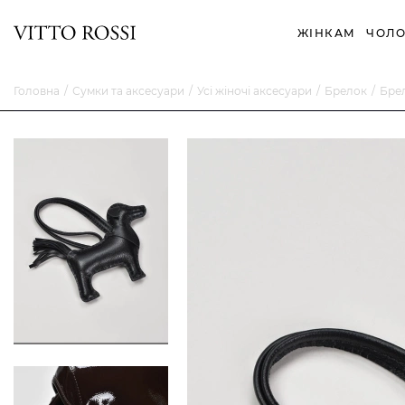
ЖІНКАМ
ЧОЛО
Головна
Сумки та аксесуари
Усі жіночі аксесуари
Брелок
Бре