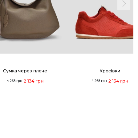
ма лояльності
Мої закази
а і оплата
Мої перегляди
я і повернення
 покупців
питання
Сумка через плече
Кросівки
ція з догляду
2 134 грн
2 134 грн
4 268 грн
4 268 грн