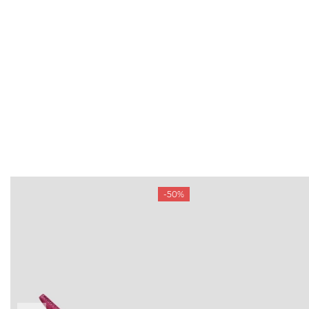
-50%
БУДЬ БЛИЖЧЕ
КОНТАКТИ
Пн-Нд 09
Підпишіться на новини про наші останні
надходження, ексклюзивні акції та події