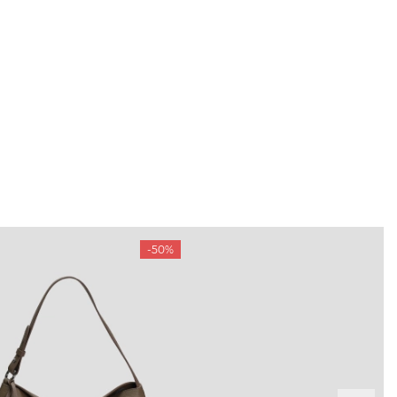
-50%
ТАМ
ПРОФІЛЬ
і акції
Особистий кабінет