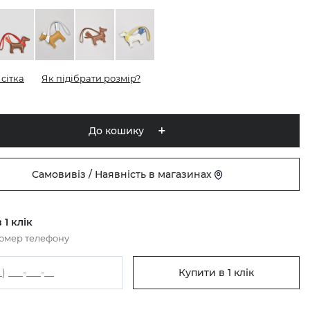
сітка
Як підібрати розмір?
До кошику
Самовивіз / Наявність в магазинах
 1 клік
номер телефону
Купити в 1 клік