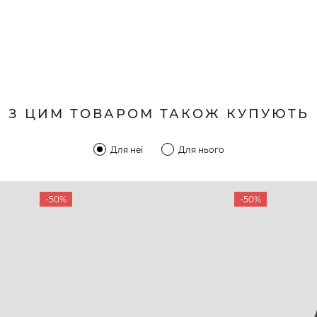
З ЦИМ ТОВАРОМ ТАКОЖ КУПУЮТЬ
Для неї
Для нього
-50%
-50%
КОМПАНІЯ
КЛІЄН
:00 — 19:00
Про компанію
Новини 