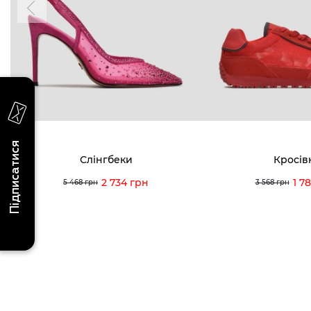
0 (993) 5
Для неї
Для нього
0 (933) 3
0 (973) 8
Viber
Telegram
info@vitt
Підписатися
Слінгбеки
Кросів
2 734 грн
1 7
5 468 грн
3 568 грн
Умови використання
Політика конфіденційності
© 2026 V