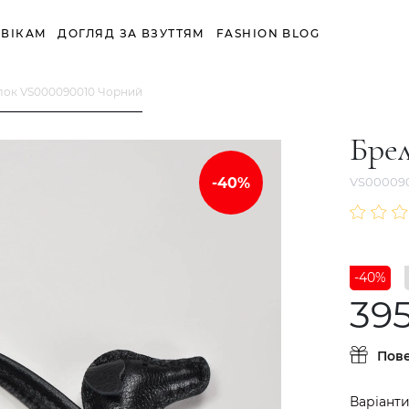
ВІКАМ
ДОГЛЯД ЗА ВЗУТТЯМ
FASHION BLOG
лок VS000090010 Чорний
Бре
VS00009
-40%
39
Пов
Варіанти