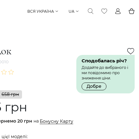
ВСЯ УКРАЇНА
UA
лок
Сподобалась річ?
0010
Додайте до вибраного і
ми повідомимо про
зниження ціни.
Добре
658 грн
5 грн
ернемо
20 грн
на
Бонусну Карту
 цієї моделі: