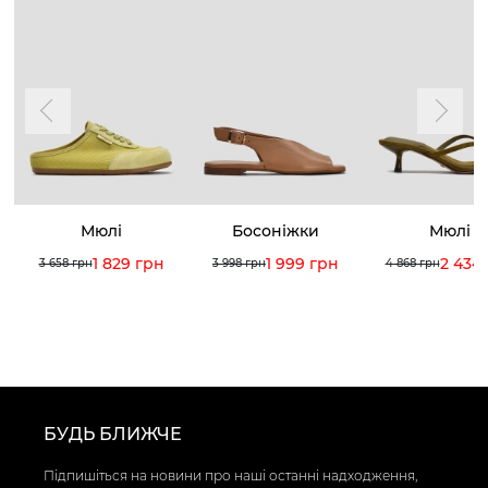
Мюлі
Босоніжки
Мюлі
1 829 грн
1 999 грн
2 434
3 658 грн
3 998 грн
4 868 грн
БУДЬ БЛИЖЧЕ
Підпишіться на новини про наші останні надходження,