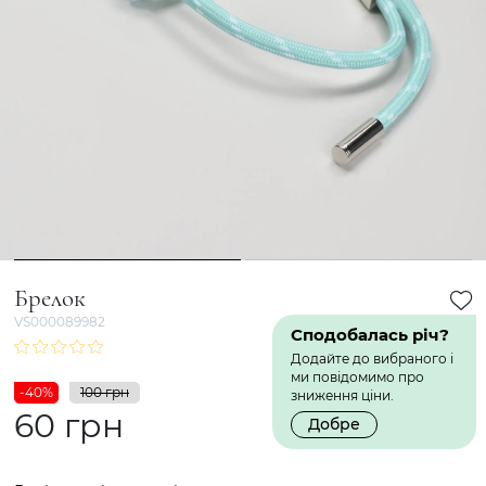
1
2
Брелок
VS000089982
Сподобалась річ?
Додайте до вибраного і
ми повідомимо про
-40%
100 грн
зниження ціни.
60 грн
Добре