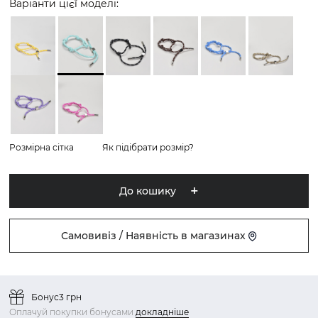
Варіанти цієї моделі:
Розмірна сітка
Як підібрати розмір?
До кошику
Самовивіз / Наявність в магазинах
Бонус
3 грн
Оплачуй покупки бонусами
докладніше