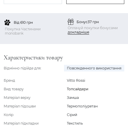
Бонус
37 грн
Від 610 грн
Оплачуй покупки бонусами
Покупка Частинами
докладніше
monobank
Характеристики товару
Відмінно підійде для:
Повсякденного використання
Бренд
Vitto Rossi
Вид товару
Топсайдери
Матеріал верху
Замша
Матеріал підошви
Термополіуретан
Колір
Сірий
Матеріал підкладки
Текстиль