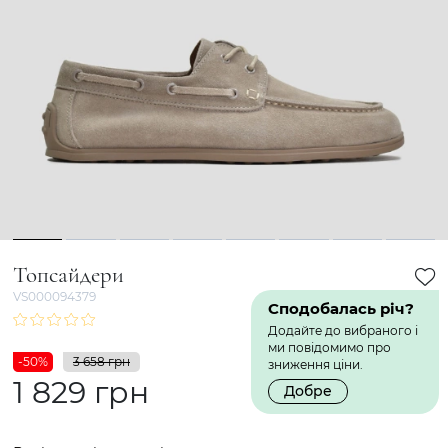
1
2
3
4
5
6
7
8
Топсайдери
VS000094379
Сподобалась річ?
Додайте до вибраного і
ми повідомимо про
-50%
3 658 грн
зниження ціни.
1 829 грн
Добре