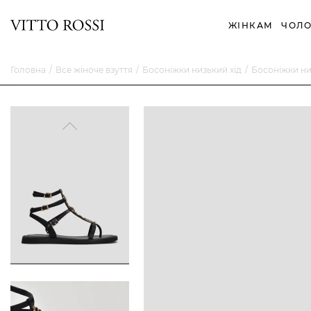
ЖІНКАМ
ЧОЛО
Головна
Все жіноче взуття
Босоніжки низький хід
Босоніжки ни