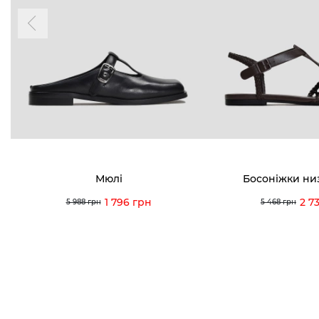
надходження, ексклюзивні акції та події
0 (993) 5
Для неї
Для нього
0 (933) 3
0 (973) 8
Viber
Telegram
info@vitt
Мюлі
Босоніжки ни
1 796 грн
2 7
5 988 грн
5 468 грн
Умови використання
Політика конфіденційності
© 2026 V