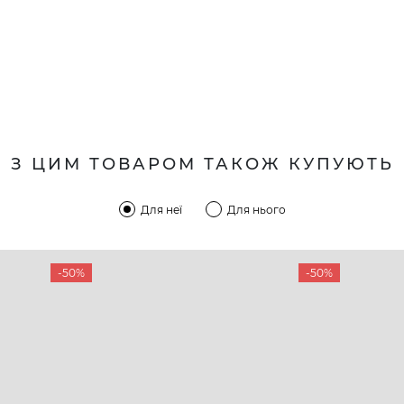
З ЦИМ ТОВАРОМ ТАКОЖ КУПУЮТЬ
Для неї
Для нього
-50%
-50%
КОМПАНІЯ
КЛІЄН
:00 — 19:00
Про компанію
Новини 