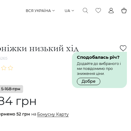
ВСЯ УКРАЇНА
UA
ніжки низький хід
Сподобалась річ?
5265
Додайте до вибраного і
ми повідомимо про
зниження ціни.
Добре
5 168 грн
84 грн
ернемо
52 грн
на
Бонусну Карту