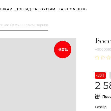
ВІКАМ
ДОГЛЯД ЗА ВЗУТТЯМ
FASHION BLOG
зький хід VS000095265 Чорний
Босо
VS00009
-50%
2 5
Пов
Розмір