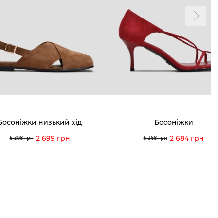
ма лояльності
Мої закази
а і оплата
Мої перегляди
я і повернення
 покупців
питання
Босоніжки низький хід
Босоніжки
ція з догляду
2 699 грн
2 684 грн
5 398 грн
5 368 грн