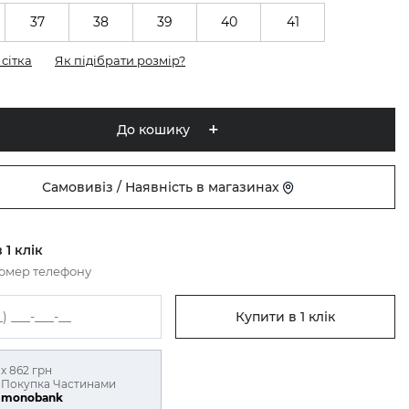
37
38
39
40
41
сітка
Як підібрати розмір?
До кошику
Самовивіз / Наявність в магазинах
 1 клік
номер телефону
Купити в 1 клік
х 862 грн
Покупка Частинами
monobank