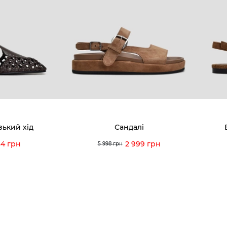
8-60-56
Ми пишаємось
Програ
5-59-12
9-43-98
Вакансії та Робота
Доставк
Наші магазини
Гаранті
Договір оферти
Відгуки
orossi.ua
Задати 
зький хід
Сандалі
Інструк
34 грн
2 999 грн
5 998 грн
itto Rossi