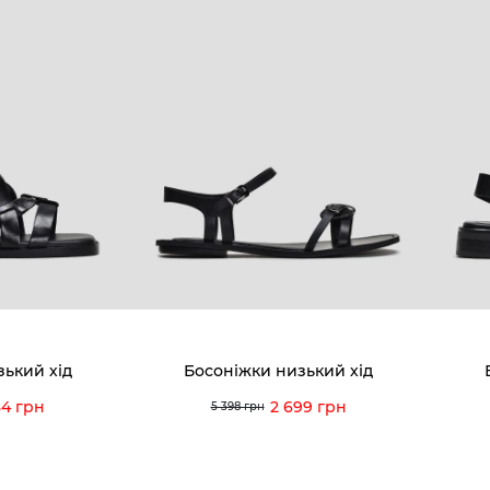
зький хід
Босоніжки низький хід
84 грн
2 699 грн
5 398 грн