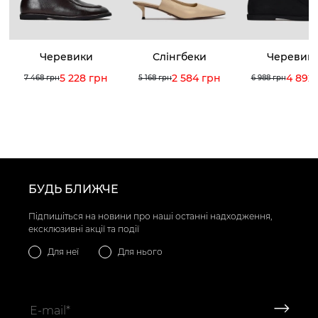
Черевики
Слінгбеки
Черевик
5 228 грн
2 584 грн
4 892
7 468 грн
5 168 грн
6 988 грн
БУДЬ БЛИЖЧЕ
Підпишіться на новини про наші останні надходження,
ексклюзивні акції та події
Для неї
Для нього