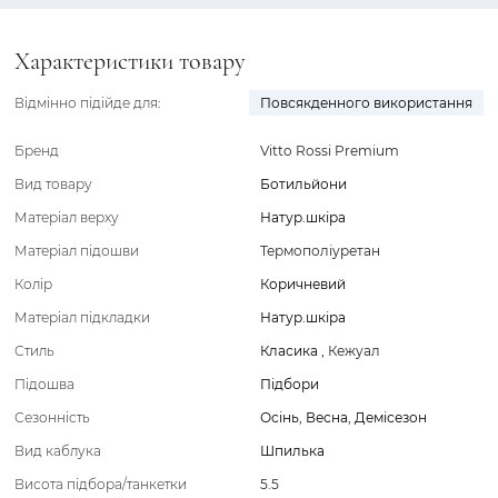
Характеристики товару
Відмінно підійде для:
Повсякденного використання
Бренд
Vitto Rossi Premium
Вид товару
Ботильйони
Матеріал верху
Натур.шкіра
Матеріал підошви
Термополіуретан
Колір
Коричневий
Матеріал підкладки
Натур.шкіра
Стиль
Класика
,
Кежуал
Підошва
Підбори
Сезонність
Осінь
,
Весна
,
Демісезон
Вид каблука
Шпилька
Висота підбора/танкетки
5.5