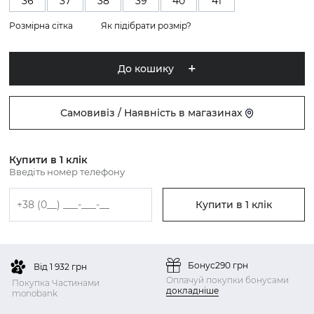
36
37
38
39
40
41
Розмірна сітка
Як підібрати розмір?
До кошику
Самовивіз / Наявність в магазинах
Купити в 1 клік
Введіть номер телефону
Купити в 1 клік
Бонус
290 грн
Від 1 932 грн
Оплачуй покупки бонусами
Покупка Частинами
докладніше
monobank