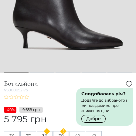
1
2
3
4
5
Ботильйони
VS000092175
Сподобалась річ?
Додайте до вибраного і
ми повідомимо про
-40%
9 658 грн
зниження ціни.
5 795 грн
Добре