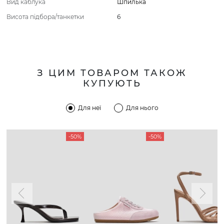
Вид каблука
Шпилька
Висота підбора/танкетки
6
З ЦИМ ТОВАРОМ ТАКОЖ
КУПУЮТЬ
Для неї
Для нього
-50%
-50%