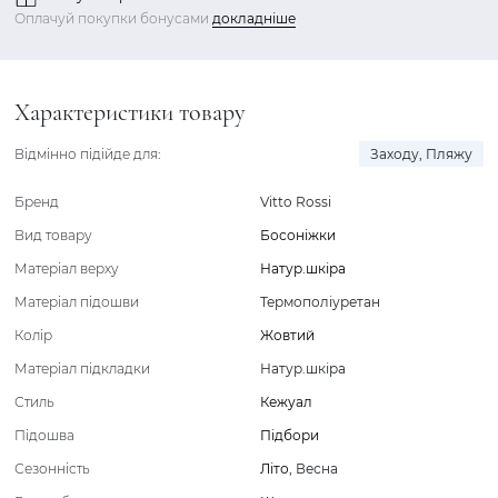
Оплачуй покупки бонусами
докладніше
Характеристики товару
Відмінно підійде для:
Заходу
,
Пляжу
Бренд
Vitto Rossi
Вид товару
Босоніжки
Матеріал верху
Натур.шкіра
Матеріал підошви
Термополіуретан
Колір
Жовтий
Матеріал підкладки
Натур.шкіра
Стиль
Кежуал
Підошва
Підбори
Сезонність
Літо
,
Весна