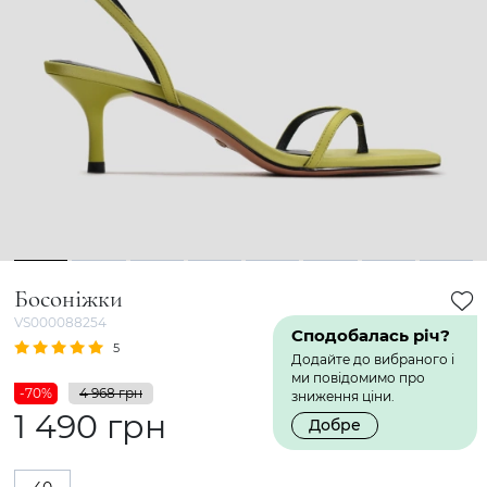
1
2
3
4
5
6
7
8
Босоніжки
VS000088254
Сподобалась річ?
5
1 Відгук
Додайте до вибраного і
ми повідомимо про
-70%
4 968 грн
зниження ціни.
1 490 грн
Добре