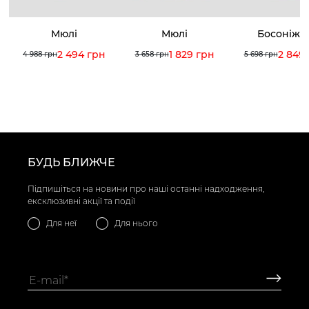
Мюлі
Мюлі
Босоніжк
2 494 грн
1 829 грн
2 849
4 988 грн
3 658 грн
5 698 грн
БУДЬ БЛИЖЧЕ
Підпишіться на новини про наші останні надходження,
ексклюзивні акції та події
Для неї
Для нього