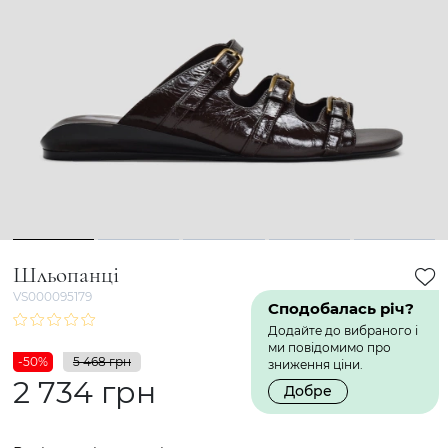
1
2
3
4
5
Шльопанці
VS000095179
Сподобалась річ?
Додайте до вибраного і
ми повідомимо про
-50%
5 468 грн
зниження ціни.
2 734 грн
Добре