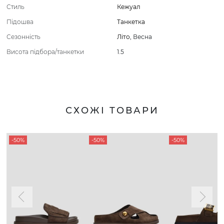
Стиль
Кежуал
Підошва
Танкетка
Сезонність
Літо
,
Весна
Висота підбора/танкетки
1.5
СХОЖІ ТОВАРИ
-50%
-50%
-50%