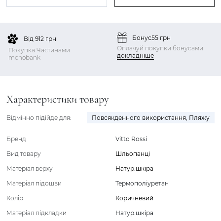
Бонус
55 грн
Від 912 грн
Оплачуй покупки бонусами
Покупка Частинами
докладніше
monobank
Характеристики товару
Відмінно підійде для:
Повсякденного використання
,
Пляжу
Бренд
Vitto Rossi
Вид товару
Шльопанці
Матеріал верху
Натур.шкіра
Матеріал підошви
Термополіуретан
Колір
Коричневий
Матеріал підкладки
Натур.шкіра