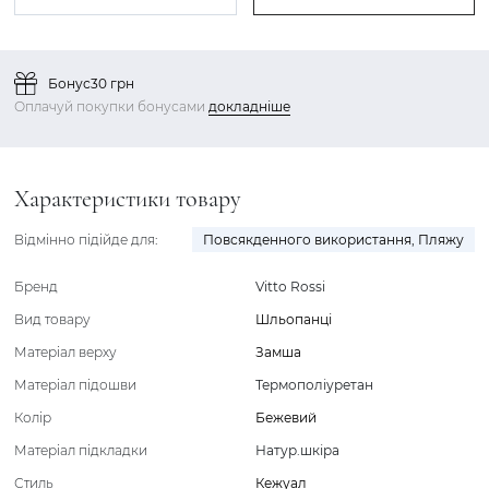
Бонус
30 грн
Оплачуй покупки бонусами
докладніше
Характеристики товару
Відмінно підійде для:
Повсякденного використання
,
Пляжу
Бренд
Vitto Rossi
Вид товару
Шльопанці
Матеріал верху
Замша
Матеріал підошви
Термополіуретан
Колір
Бежевий
Матеріал підкладки
Натур.шкіра
Стиль
Кежуал