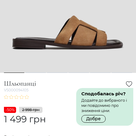
1
2
3
4
5
6
Шльопанці
VS000094105
Сподобалась річ?
Додайте до вибраного і
ми повідомимо про
-50%
2 998 грн
зниження ціни.
1 499 грн
Добре