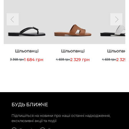
Шльопанці
Шльопанці
Шльопанц
1 684 грн
2 329 грн
2 329
3 368 грн
4 658 грн
4 658 грн
БУДЬ БЛИЖЧЕ
Підпишіться на новини про наші останні надходження,
ексклюзивні акції та події