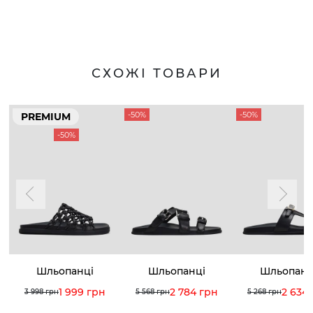
СХОЖІ ТОВАРИ
-50%
-50%
PREMIUM
-50%
Шльопанці
Шльопанці
Шльопанц
1 999 грн
2 784 грн
2 634
3 998 грн
5 568 грн
5 268 грн