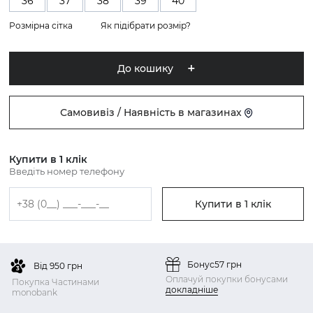
36
37
38
39
40
Розмірна сітка
Як підібрати розмір?
До кошику
Самовивіз / Наявність в магазинах
Купити в 1 клік
Введіть номер телефону
Купити в 1 клік
Бонус
57 грн
Від 950 грн
Оплачуй покупки бонусами
Покупка Частинами
докладніше
monobank