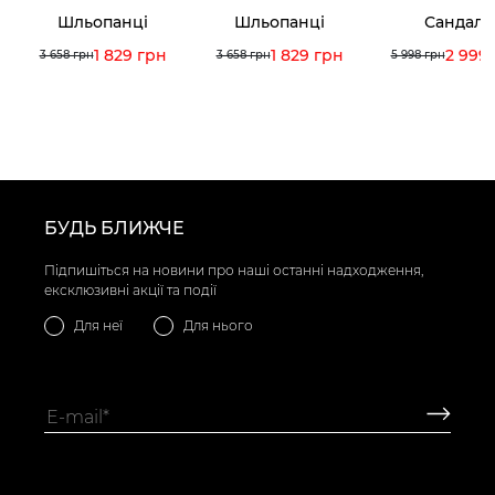
Шльопанці
Шльопанці
Сандалі
1 829 грн
1 829 грн
2 999
3 658 грн
3 658 грн
5 998 грн
БУДЬ БЛИЖЧЕ
Підпишіться на новини про наші останні надходження,
ексклюзивні акції та події
Для неї
Для нього