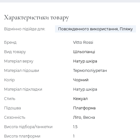
Характеристики товару
Відмінно підійде для:
Повсякденного використання
,
Пляжу
Бренд
Vitto Rossi
Вид товару
Шльопанці
Матеріал верху
Натур.шкіра
Матеріал підошви
Термополіуретан
Колір
Чорний
Матеріал підкладки
Натур.шкіра
Стиль
Кежуал
Підошва
Платформа
Сезонність
Літо
,
Весна
Висота підбора/танкетки
1.5
Висота платформи
1