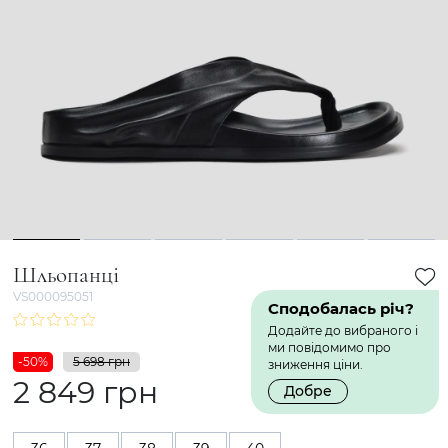
1
2
3
4
5
6
Шльопанці
VS000095051
Сподобалась річ?
Додайте до вибраного і
ми повідомимо про
-50%
5 698 грн
зниження ціни.
2 849 грн
Добре