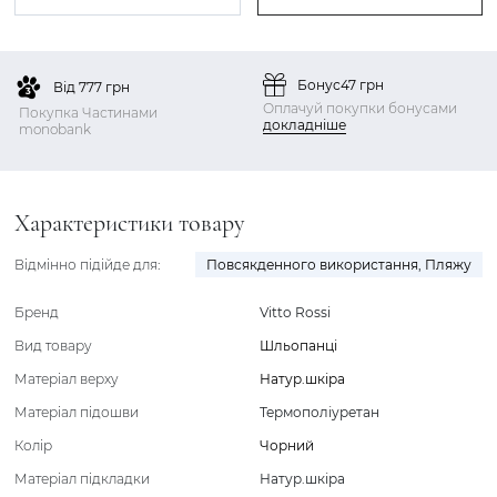
Бонус
47 грн
Від 777 грн
Оплачуй покупки бонусами
Покупка Частинами
докладніше
monobank
Характеристики товару
Відмінно підійде для:
Повсякденного використання
,
Пляжу
Бренд
Vitto Rossi
Вид товару
Шльопанці
Матеріал верху
Натур.шкіра
Матеріал підошви
Термополіуретан
Колір
Чорний
Матеріал підкладки
Натур.шкіра