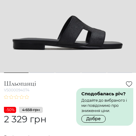
1
2
3
4
5
Шльопанці
VS000094074
Сподобалась річ?
Додайте до вибраного і
ми повідомимо про
-50%
4 658 грн
зниження ціни.
2 329 грн
Добре