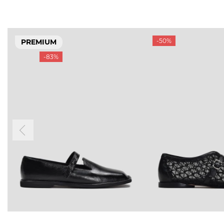
-50%
PREMIUM
-83%