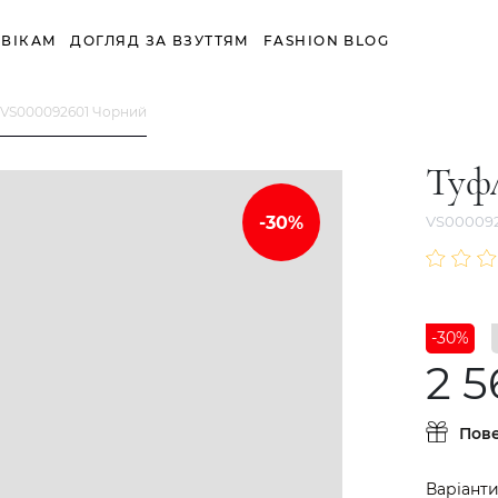
ВІКАМ
ДОГЛЯД ЗА ВЗУТТЯМ
FASHION BLOG
 VS000092601 Чорний
Туф
VS00009
-30%
2 5
Пов
Варіанти