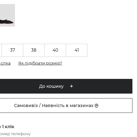
37
38
40
41
сітка
Як підібрати розмір?
До кошику
Самовивіз / Наявність в магазинах
 1 клік
номер телефону