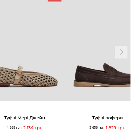
ТАМ
ПРОФІЛЬ
і акції
Особистий кабінет
ма лояльності
Мої закази
а і оплата
Мої перегляди
я і повернення
 покупців
питання
Туфлі Мері Джейн
Туфлі лофери
ція з догляду
2 134 грн
1 829 грн
4 268 грн
3 658 грн