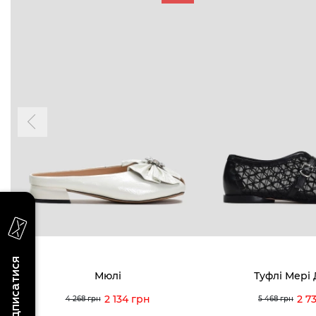
БУДЬ БЛИЖЧЕ
КОНТАКТИ
Пн-Нд 09
Підпишіться на новини про наші останні
надходження, ексклюзивні акції та події
0 (993) 5
Для неї
Для нього
0 (933) 3
0 (973) 8
Viber
Telegram
info@vitt
Підписатися
Мюлі
Туфлі Мері
2 134 грн
2 7
4 268 грн
5 468 грн