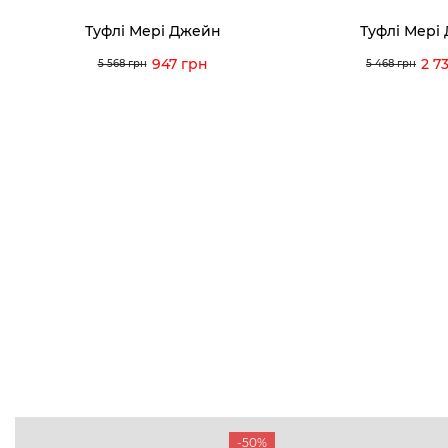
Туфлі Мері Джейн
Туфлі Мері
947 грн
2 7
5 568 грн
5 468 грн
-50%