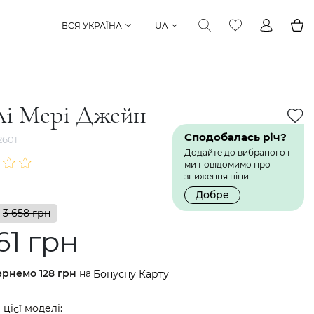
ВСЯ УКРАЇНА
UA
лі Мері Джейн
Сподобалась річ?
2601
Додайте до вибраного і
ми повідомимо про
зниження ціни.
Добре
3 658 грн
61 грн
ернемо
128 грн
на
Бонусну Карту
 цієї моделі: