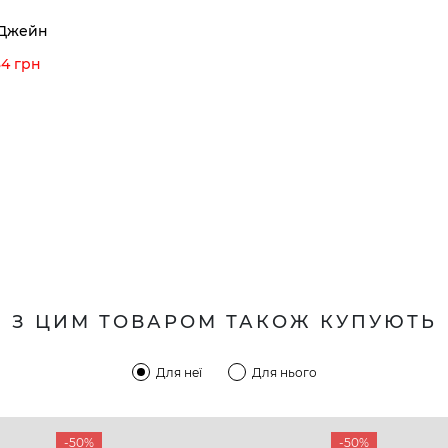
 Джейн
34 грн
З ЦИМ ТОВАРОМ ТАКОЖ КУПУЮТЬ
Для неї
Для нього
-50%
-50%