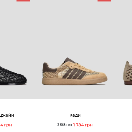
КОМПАНІЯ
КЛІЄН
:00 — 19:00
Про компанію
Новини 
8-60-56
Ми пишаємось
Програ
5-59-12
9-43-98
Вакансії та Робота
Доставк
Наші магазини
Гаранті
Договір оферти
Відгуки
orossi.ua
Задати 
 Джейн
Кеди
Інструк
34 грн
1 784 грн
3 568 грн