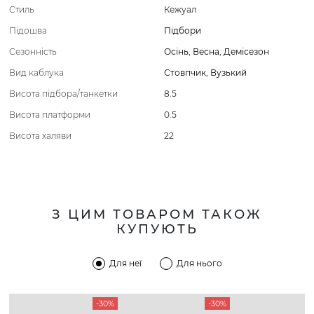
Стиль
Кежуал
Підошва
Підбори
Сезонність
Осінь
,
Весна
,
Демісезон
Вид каблука
Стовпчик
,
Вузький
Висота підбора/танкетки
8.5
Висота платформи
0.5
Висота халяви
22
З ЦИМ ТОВАРОМ ТАКОЖ
КУПУЮТЬ
Для неї
Для нього
-30%
-30%