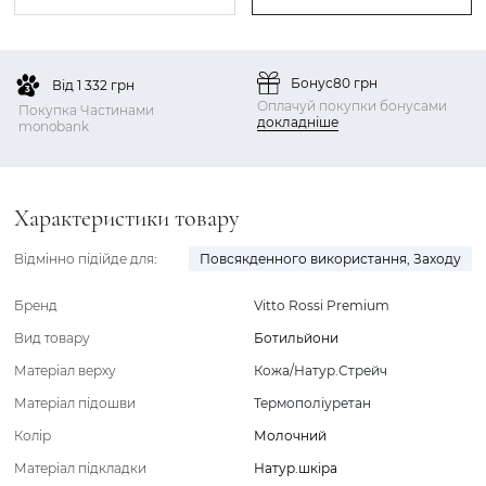
Бонус
80 грн
Від 1 332 грн
Оплачуй покупки бонусами
Покупка Частинами
докладніше
monobank
Характеристики товару
Відмінно підійде для:
Повсякденного використання
,
Заходу
Бренд
Vitto Rossi Premium
Вид товару
Ботильйони
Матеріал верху
Кожа/Натур.Стрейч
Матеріал підошви
Термополіуретан
Колір
Молочний
Матеріал підкладки
Натур.шкіра