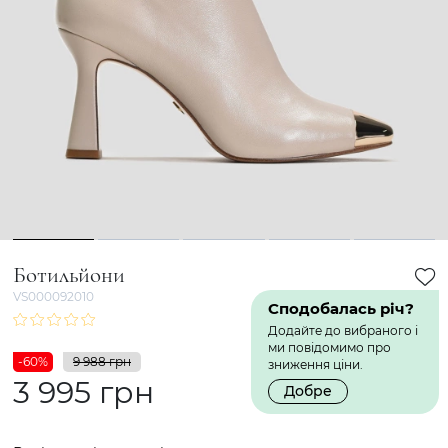
1
2
3
4
5
Ботильйони
VS000092010
Сподобалась річ?
Додайте до вибраного і
ми повідомимо про
-60%
9 988 грн
зниження ціни.
3 995 грн
Добре