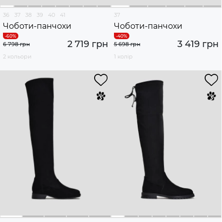
36
37
38
39
40
41
37
Чоботи-панчохи
Чоботи-панчохи
2 719 грн
3 419 грн
6 798 грн
5 698 грн
2 кольори
1 колір