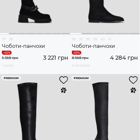
37
38
36
37
38
39
40
41
Чоботи-панчохи
Чоботи-панчохи
3 221 грн
4 284 грн
5 368 грн
8 568 грн
1 колір
2 кольори
PREMIUM
PREMIUM