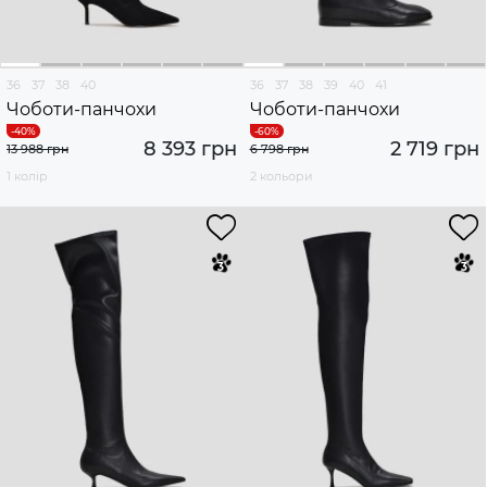
36
37
38
40
36
37
38
39
40
41
Чоботи-панчохи
Чоботи-панчохи
8 393 грн
2 719 грн
13 988 грн
6 798 грн
1 колір
2 кольори