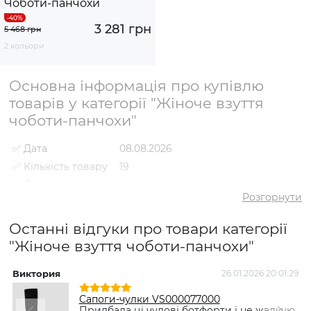
Чоботи-панчохи
3 281 грн
5 468 грн
2 кольори
Основна інформація про купівлю
товарів у категорії "Жіноче взуття
чоботи-панчохи"
✅ Дата
08.08.2026
✅ Кількість товару
19
✅ Середній
5
рейтинг
Розгорнути
✅ Середня ціна
4036 грн
Останні відгуки про товари категорії
✅ Найдешевший
2719 грн
товар
"Жіноче взуття чоботи-панчохи"
✅ Найдорожчий
8795 грн
товар
Виктория
26.01.2026 20:01:29
✅
Чоботи-панчохи VS000079506
Сапоги-чулки VS000077000
Найпопулярніший
Чорний
- 2981 грн
Придбала ці чудові ботфорти і не жалкую.