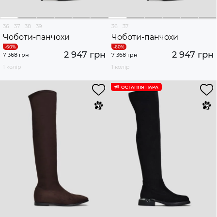
36
37
38
39
36
37
Чоботи-панчохи
Чоботи-панчохи
2 947 грн
2 947 грн
7 368 грн
7 368 грн
1 колір
1 колір
ОСТАННЯ ПАРА