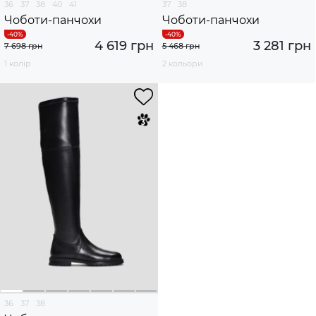
36
37
38
40
41
37
38
Чоботи-панчохи
Чоботи-панчохи
4 619 грн
3 281 грн
7 698 грн
5 468 грн
1 колір
2 кольори
36
37
38