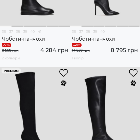
36
37
38
39
40
41
36
37
38
39
40
Чоботи-панчохи
Чоботи-панчохи
4 284 грн
8 795 грн
8 568 грн
14 658 грн
2 кольори
1 колір
PREMIUM