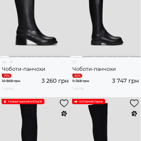
40
41
37
Чоботи-панчохи
Чоботи-панчохи
3 260 грн
3 747 грн
10 868 грн
9 368 грн
1 колір
1 колір
ТОВАР ЗАКІНЧУЄTЬСЯ
ОСТАННЯ ПАРА