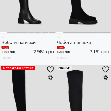
37
37
Чоботи-панчохи
Чоботи-панчохи
2 981 грн
3 161 грн
4 968 грн
5 268 грн
1 колір
1 колір
PREMIUM
ТОВАР ЗАКІНЧУЄTЬСЯ