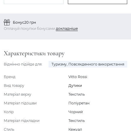
Бонус
20 грн
Оплачуй покупки бонусами
докладніше
Характеристики товару
Відмінно підійде для:
Туризму
,
Повсякденного використання
Бренд
Vitto Rossi
Вид товару
Дутики
Матеріал верху
Текстиль
Матеріал підошви
Поліуретан
Колір
Чорний
Матеріал підкладки
Текстиль
Стиль
Кежуал