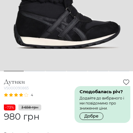
1
2
3
4
5
6
Дутики
VS000090865
Сподобалась річ?
4
1 Відгук
Додайте до вибраного і
ми повідомимо про
-73%
3 658 грн
зниження ціни.
980 грн
Добре