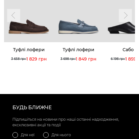
Туфлі лофери
Туфлі лофери
Сабо
1 829 грн
1 849 грн
1 859 
3 658 грн
3 698 грн
6 198 грн
БУДЬ БЛИЖЧЕ
Підпишіться на новини про наші останні надходження,
ексклюзивні акції та події
Для неї
Для нього