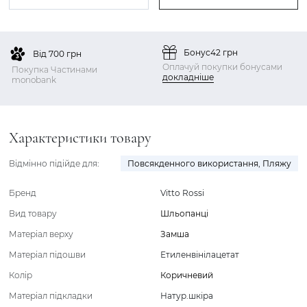
Бонус
42 грн
Від 700 грн
Оплачуй покупки бонусами
Покупка Частинами
докладніше
monobank
Характеристики товару
Відмінно підійде для:
Повсякденного використання
,
Пляжу
Бренд
Vitto Rossi
Вид товару
Шльопанці
Матеріал верху
Замша
Матеріал підошви
Етиленвінілацетат
Колір
Коричневий
Матеріал підкладки
Натур.шкіра