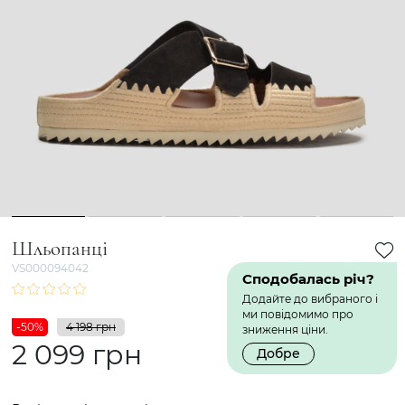
1
2
3
4
5
Шльопанці
VS000094042
Сподобалась річ?
Додайте до вибраного і
ми повідомимо про
-50%
4 198 грн
зниження ціни.
2 099 грн
Добре