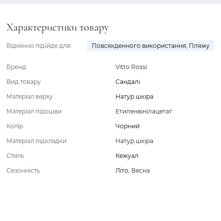
Характеристики товару
Відмінно підійде для:
Повсякденного використання
,
Пляжу
Бренд
Vitto Rossi
Вид товару
Сандалі
Матеріал верху
Натур.шкіра
Матеріал підошви
Етиленвінілацетат
Колір
Чорний
Матеріал підкладки
Натур.шкіра
Стиль
Кежуал
Сезонність
Літо
,
Весна