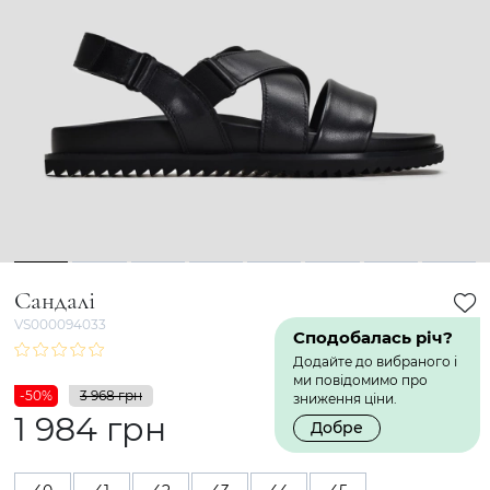
1
2
3
4
5
6
7
8
Сандалі
VS000094033
Сподобалась річ?
Додайте до вибраного і
ми повідомимо про
-50%
3 968 грн
зниження ціни.
1 984 грн
Добре