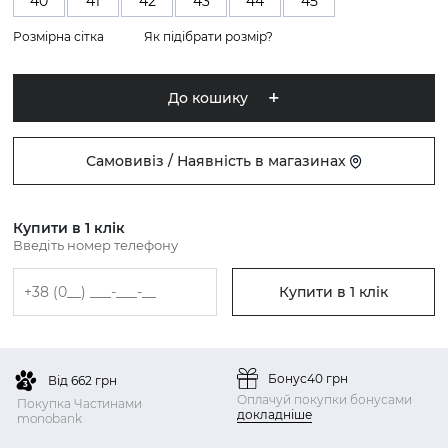
40
41
42
43
44
45
Розмірна сітка
Як підібрати розмір?
До кошику
Самовивіз / Наявність в магазинах
Купити в 1 клік
Введіть номер телефону
Купити в 1 клік
Бонус
40 грн
Від 662 грн
Оплачуй покупки бонусами
Покупка Частинами
докладніше
monobank