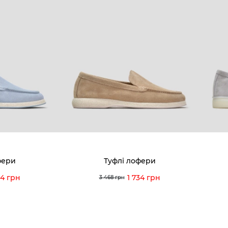
КОМПАНІЯ
КЛІЄН
:00 — 19:00
Про компанію
Новини 
8-60-56
Ми пишаємось
Програ
5-59-12
9-43-98
Вакансії та Робота
Доставк
Наші магазини
Гаранті
Договір оферти
Відгуки
orossi.ua
Задати 
фери
Туфлі лофери
Інструк
34 грн
1 734 грн
3 468 грн