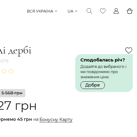
ВСЯ УКРАЇНА
UA
і дербі
Сподобалась річ?
0276
Додайте до вибраного і
ми повідомимо про
зниження ціни.
Добре
5 568 грн
27 грн
ернемо
45 грн
на
Бонусну Карту