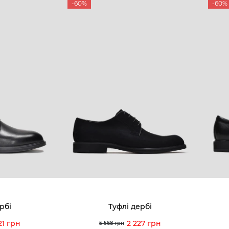
-60%
-60%
рбі
Туфлі дербі
21 грн
2 227 грн
5 568 грн