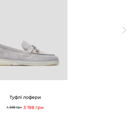
ТАМ
ПРОФІЛЬ
і акції
Особистий кабінет
ма лояльності
Мої закази
а і оплата
Мої перегляди
я і повернення
 покупців
питання
Туфлі лофери
ція з догляду
3 198 грн
4 568 грн