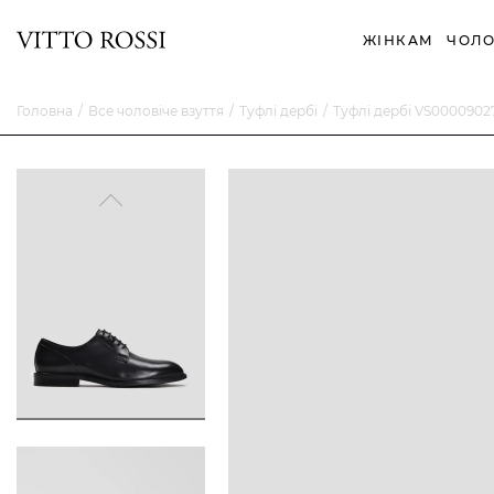
ЖІНКАМ
ЧОЛО
Головна
Все чоловіче взуття
Туфлі дербі
Туфлі дербі VS000090