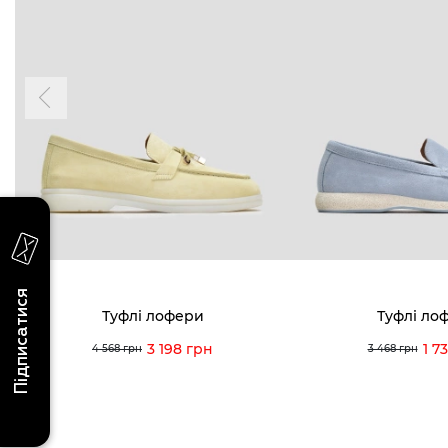
БУДЬ БЛИЖЧЕ
КОНТАКТИ
Пн-Нд 09
Підпишіться на новини про наші останні
надходження, ексклюзивні акції та події
0 (993) 5
Для неї
Для нього
0 (933) 3
0 (973) 8
Viber
Telegram
info@vitt
Підписатися
Туфлі лофери
Туфлі ло
3 198 грн
1 7
4 568 грн
3 468 грн