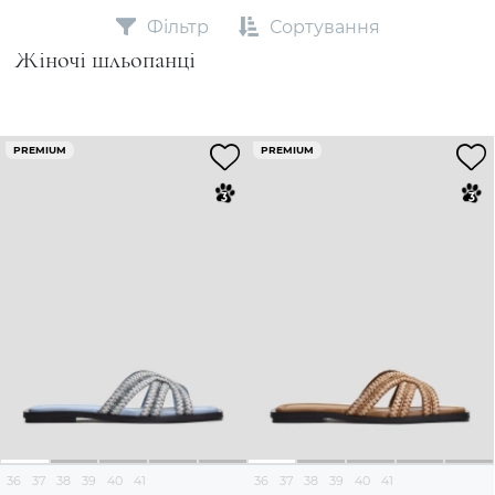
Фільтр
Сортування
Жіночі шльопанці
PREMIUM
PREMIUM
36
37
38
39
40
41
36
37
38
39
40
41