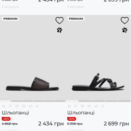
2 кольори
2 кольори
PREMIUM
PREMIUM
36
37
38
39
40
41
36
37
38
39
40
41
Шльопанці
Шльопанці
2 434 грн
2 699 грн
4 868 грн
5 398 грн
2 кольори
2 кольори