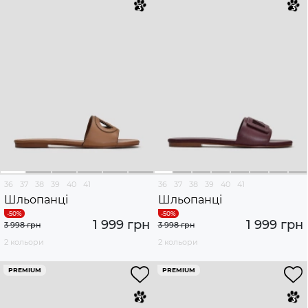
36
37
38
39
40
41
36
37
38
39
40
41
Шльопанці
Шльопанці
1 999 грн
1 999 грн
3 998 грн
3 998 грн
2 кольори
2 кольори
PREMIUM
PREMIUM