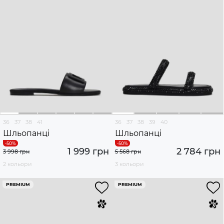
36
37
38
41
36
37
38
39
40
Шльопанці
Шльопанці
1 999 грн
2 784 грн
3 998 грн
5 568 грн
2 кольори
3 кольори
PREMIUM
PREMIUM