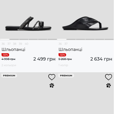
36
37
38
39
40
36
37
Шльопанці
Шльопанці
2 499 грн
2 634 грн
4 998 грн
5 268 грн
2 кольори
1 колір
PREMIUM
PREMIUM