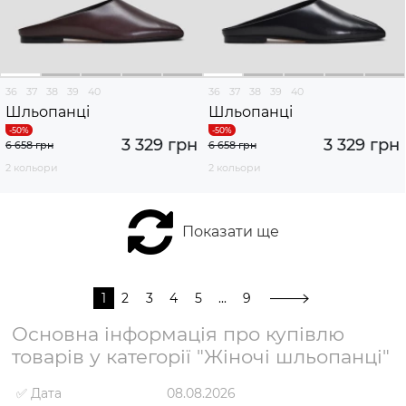
36
37
38
39
40
36
37
38
39
40
Шльопанці
Шльопанці
3 329 грн
3 329 грн
6 658 грн
6 658 грн
2 кольори
2 кольори
Показати ще
1
2
3
4
5
...
9
Основна інформація про купівлю
товарів у категорії "Жіночі шльопанці"
✅ Дата
08.08.2026