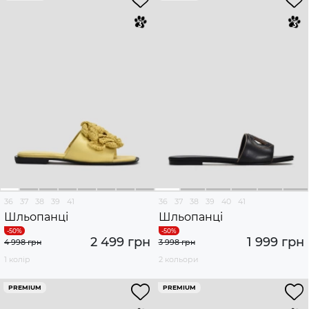
36
37
38
39
41
36
37
38
39
40
41
Шльопанці
Шльопанці
2 499 грн
1 999 грн
4 998 грн
3 998 грн
1 колір
2 кольори
PREMIUM
PREMIUM