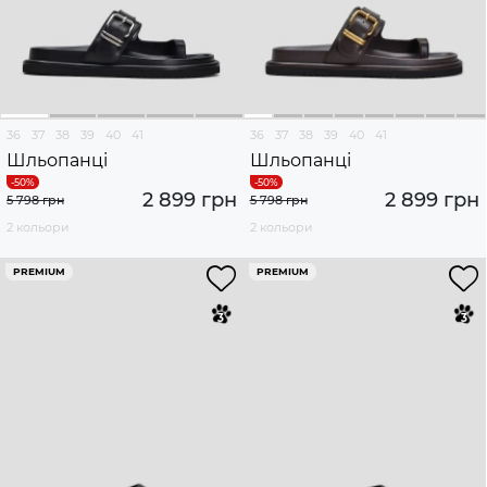
36
37
38
39
40
41
36
37
38
39
40
41
Шльопанці
Шльопанці
2 899 грн
2 899 грн
5 798 грн
5 798 грн
2 кольори
2 кольори
PREMIUM
PREMIUM