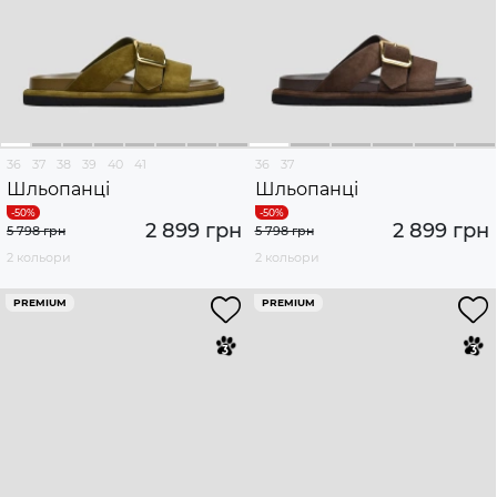
36
37
38
39
40
41
36
37
Шльопанці
Шльопанці
2 899 грн
2 899 грн
5 798 грн
5 798 грн
2 кольори
2 кольори
PREMIUM
PREMIUM