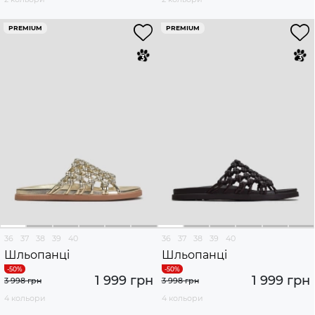
PREMIUM
PREMIUM
36
37
38
39
40
36
37
38
39
40
Шльопанці
Шльопанці
1 999 грн
1 999 грн
3 998 грн
3 998 грн
4 кольори
4 кольори