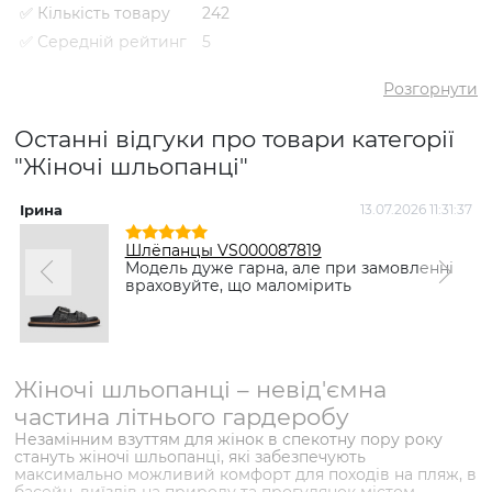
✅ Кількість товару
242
✅ Середній рейтинг
5
✅ Середня ціна
1794 грн
Розгорнути
✅ Найдешевший
980 грн
товар
Останні відгуки про товари категорії
✅ Найдорожчий
3329 грн
"Жіночі шльопанці"
товар
✅ Найпопулярніший
Шльопанці VS000087385 Чорний
товар
- 980 грн
Ірина
13.07.2026 11:31:37
Н
Шлёпанцы VS000087819
Модель дуже гарна, але при замовленні
враховуйте, що маломірить
Жіночі шльопанці – невід'ємна
частина літнього гардеробу
Незамінним взуттям для жінок в спекотну пору року
стануть жіночі шльопанці, які забезпечують
максимально можливий комфорт для походів на пляж, в
басейн, виїздів на природу та прогулянок містом.