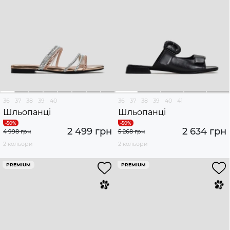
36
37
38
39
40
36
37
38
39
40
41
Шльопанці
Шльопанці
2 499 грн
2 634 грн
4 998 грн
5 268 грн
2 кольори
2 кольори
PREMIUM
PREMIUM