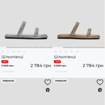
36
37
38
39
40
36
37
38
39
40
Шльопанці
Шльопанці
2 784 грн
2 784 грн
5 568 грн
5 568 грн
3 кольори
3 кольори
PREMIUM
PREMIUM