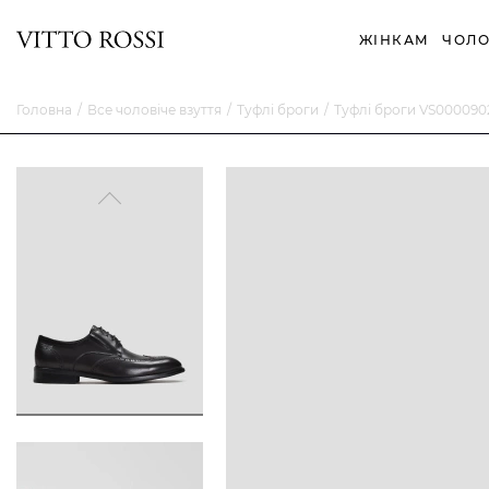
ЖІНКАМ
ЧОЛО
Головна
Все чоловіче взуття
Туфлі броги
Туфлі броги VS00009