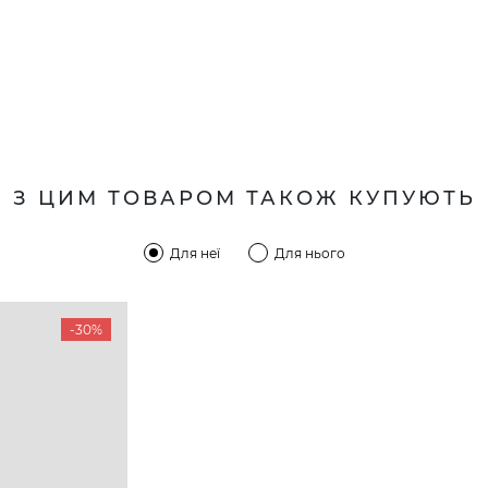
З ЦИМ ТОВАРОМ ТАКОЖ КУПУЮТЬ
Для неї
Для нього
-30%
КОМПАНІЯ
КЛІЄН
:00 — 19:00
Про компанію
Новини 