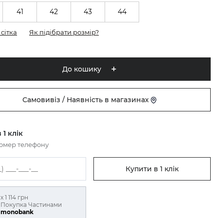
41
42
43
44
сітка
Як підібрати розмір?
До кошику
Самовивіз / Наявність в магазинах
 1 клік
номер телефону
Купити в 1 клік
х 1 114 грн
Покупка Частинами
monobank