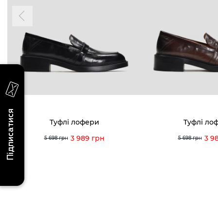
надходження, ексклюзивні акції та події
0 (993) 5
Для неї
Для нього
0 (933) 3
0 (973) 8
Viber
Telegram
info@vitt
Підписатися
Туфлі лофери
Туфлі ло
3 989 грн
3 9
5 698 грн
5 698 грн
Умови використання
Політика конфіденційності
© 2026 V