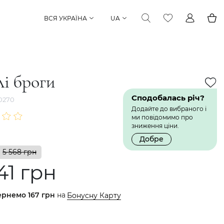
ВСЯ УКРАЇНА
UA
і броги
Сподобалась річ?
0270
Додайте до вибраного і
ми повідомимо про
зниження ціни.
Добре
5 568 грн
41 грн
ернемо
167 грн
на
Бонусну Карту