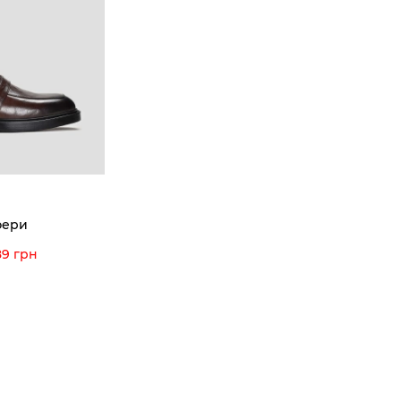
8-60-56
Ми пишаємось
Програ
5-59-12
9-43-98
Вакансії та Робота
Доставк
Наші магазини
Гаранті
Договір оферти
Відгуки
orossi.ua
Задати 
фери
Інструк
89 грн
itto Rossi