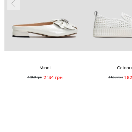
0 (993) 5
Для неї
Для нього
0 (933) 3
0 (973) 8
Viber
Telegram
info@vitt
Мюлі
Сліпо
2 134 грн
1 8
4 268 грн
3 658 грн
Умови використання
Політика конфіденційності
© 2026 V