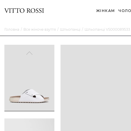
ЖІНКАМ
ЧОЛО
Головна
Все жіноче взуття
Шльопанці
Шльопанці VS000089533 