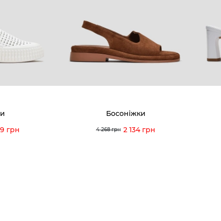
8-60-56
Ми пишаємось
Програ
5-59-12
9-43-98
Вакансії та Робота
Доставк
Наші магазини
Гаранті
Договір оферти
Відгуки
orossi.ua
Задати 
ни
Босоніжки
Інструк
29 грн
2 134 грн
4 268 грн
itto Rossi