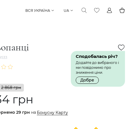
ВСЯ УКРАЇНА
UA
опанці
Сподобалась річ?
9533
Додайте до вибраного і
ми повідомимо про
зниження ціни.
Добре
2 868 грн
34 грн
ернемо
29 грн
на
Бонусну Карту