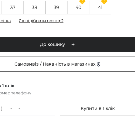
37
38
39
40
41
сітка
Як підібрати розмір?
До кошику
Самовивіз / Наявність в магазинах
 1 клік
номер телефону
Купити в 1 клік