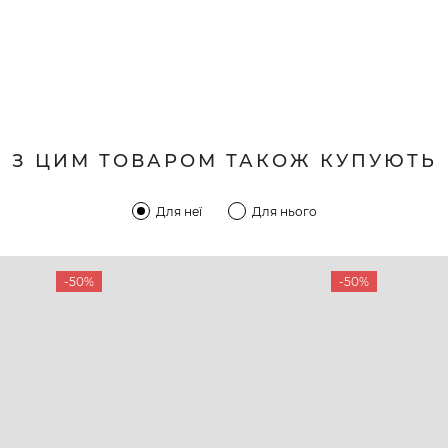
З ЦИМ ТОВАРОМ ТАКОЖ КУПУЮТЬ
Для неї
Для нього
-50%
-50%
КОМПАНІЯ
КЛІЄН
:00 — 19:00
Про компанію
Новини 