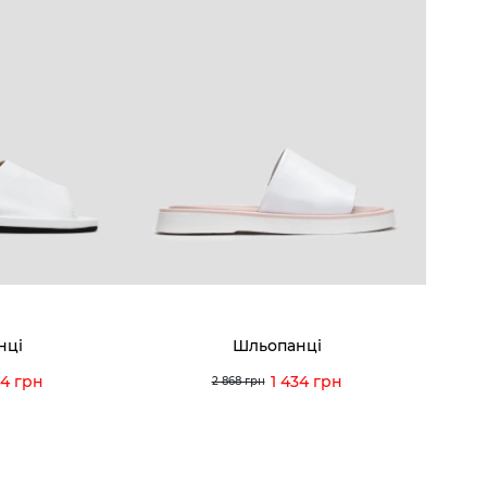
нці
Шльопанці
84 грн
1 434 грн
2 868 грн