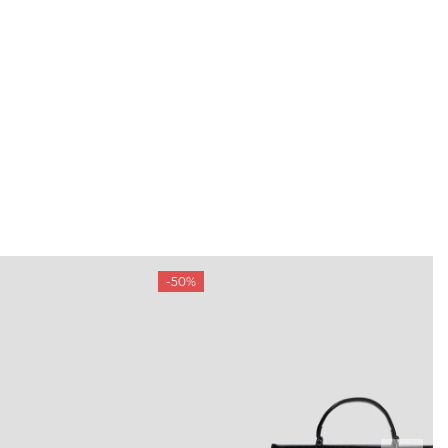
-50%
ТАМ
ПРОФІЛЬ
і акції
Особистий кабінет