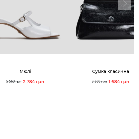
ма лояльності
Мої закази
а і оплата
Мої перегляди
я і повернення
 покупців
питання
Мюлі
Сумка класична
ція з догляду
2 784 грн
1 684 грн
5 568 грн
3 368 грн