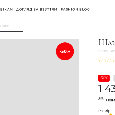
ВІКАМ
ДОГЛЯД ЗА ВЗУТТЯМ
FASHION BLOG
Білий
Шль
VS00008
-50%
1 4
Пов
Розмір