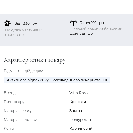
Бонус
199 грн
Від 1 330 грн
Оплачуй покупки бонусами
Покупка Частинами
докладніше
monobank
Характеристики товару
Відмінно підійде для:
Активного відпочинку
,
Повсякденного використання
Бренд
Vitto Rossi
Вид товару
Кросівки
Матеріал верху
Замша
Матеріал підошви
Поліуретан
Колір
Коричневий