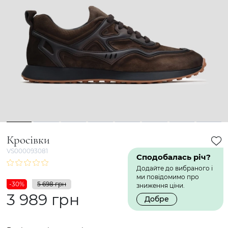
1
2
3
4
5
6
7
8
Кросівки
VS000093081
Сподобалась річ?
Додайте до вибраного і
ми повідомимо про
-30%
5 698 грн
зниження ціни.
3 989 грн
Добре