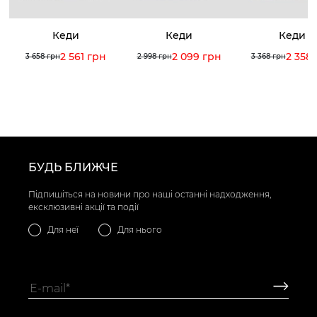
Кеди
Кеди
Кеди
2 561 грн
2 099 грн
2 358
3 658 грн
2 998 грн
3 368 грн
БУДЬ БЛИЖЧЕ
Підпишіться на новини про наші останні надходження,
ексклюзивні акції та події
Для неї
Для нього