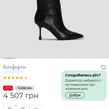
1
2
3
4
5
6
7
8
Ботфорти
VS000085979
Сподобалась річ?
5
1 Відгук
Додайте до вибраного і
ми повідомимо про
-60%
11 268 грн
зниження ціни.
4 507 грн
Добре