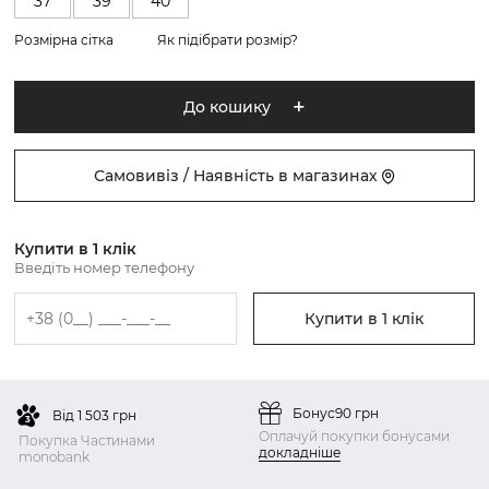
37
39
40
Розмірна сітка
Як підібрати розмір?
До кошику
Самовивіз / Наявність в магазинах
Купити в 1 клік
Введіть номер телефону
Купити в 1 клік
Бонус
90 грн
Від 1 503 грн
Оплачуй покупки бонусами
Покупка Частинами
докладніше
monobank