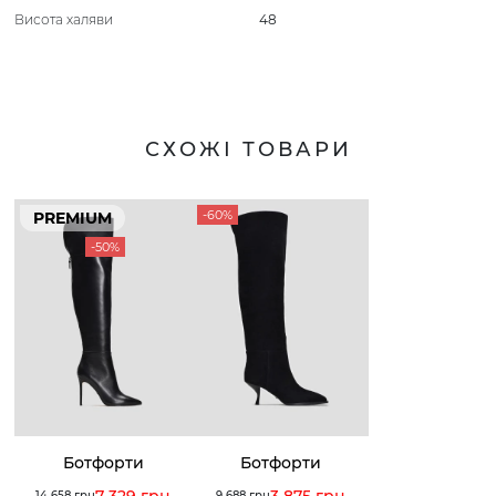
Висота халяви
48
СХОЖІ ТОВАРИ
-60%
PREMIUM
-50%
Ботфорти
Ботфорти
7 329 грн
3 875 грн
14 658 грн
9 688 грн