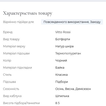
Характеристики товару
Відмінно підійде для:
Повсякденного використання
,
Заходу
Бренд
Vitto Rossi
Вид товару
Ботфорти
Матеріал верху
Натур.шкіра
Матеріал підошви
Термополіуретан
Колір
Чорний
Матеріал підкладки
Байка
Стиль
Класика
Підошва
Підбори
Сезонність
Осінь
,
Весна
,
Демісезон
Вид каблука
Шпилька
Висота підбора/танкетки
8.5