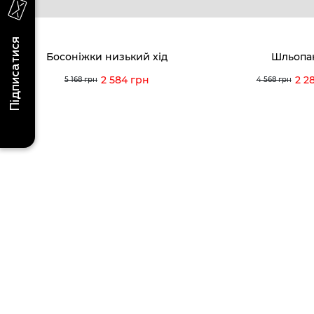
info@vitt
Підписатися
Босоніжки низький хід
Шльопа
2 584 грн
2 2
5 168 грн
4 568 грн
Умови використання
Політика конфіденційності
© 2026 V