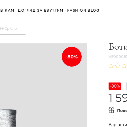
ВІКАМ
ДОГЛЯД ЗА ВЗУТТЯМ
FASHION BLOG
99 Срібло
Бот
VS00008
-80%
1 5
Пов
Варіанти