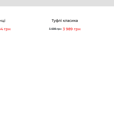
Договір оферти
Відгуки
orossi.ua
Задати 
нці
Туфлі класика
Інструк
84 грн
3 989 грн
5 698 грн
itto Rossi