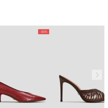
-30%
ТАМ
ПРОФІЛЬ
і акції
Особистий кабінет
ма лояльності
Мої закази
а і оплата
Мої перегляди
я і повернення