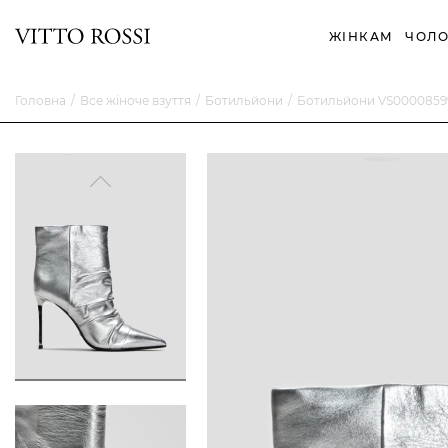
ЖІНКАМ
ЧОЛО
Головна
Все жіноче взуття
Ботильйони
Ботильйони VS0000859