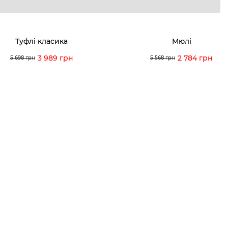
 покупців
питання
Туфлі класика
Мюлі
ція з догляду
3 989 грн
2 784 грн
5 698 грн
5 568 грн