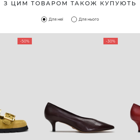
З ЦИМ ТОВАРОМ ТАКОЖ КУПУЮТЬ
Для неї
Для нього
-50%
-30%
КОМПАНІЯ
КЛІЄН
:00 — 19:00
Про компанію
Новини 
8-60-56
Ми пишаємось
Програ
5-59-12
9-43-98
Вакансії та Робота
Доставк
Наші магазини
Гаранті