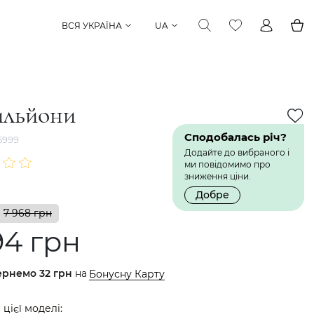
ВСЯ УКРАЇНА
UA
ильйони
Сподобалась річ?
5999
Додайте до вибраного і
ми повідомимо про
зниження ціни.
Добре
7 968 грн
94 грн
ернемо
32 грн
на
Бонусну Карту
 цієї моделі: