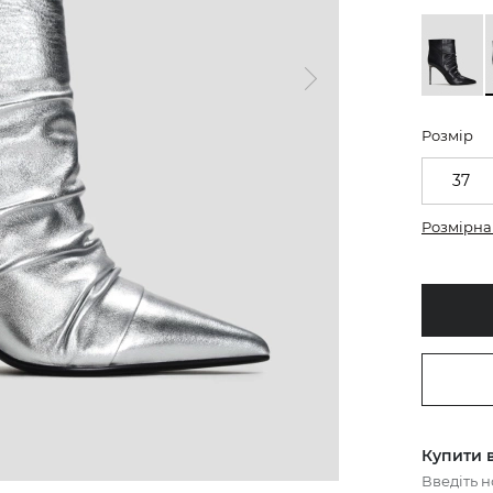
Розмір
37
Розмірна 
Купити в
Введіть 