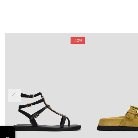
-50%
БУДЬ БЛИЖЧЕ
КОНТАКТИ
Пн-Нд 09
Підпишіться на новини про наші останні
надходження, ексклюзивні акції та події
0 (993) 5
Для неї
Для нього
0 (933) 3
0 (973) 8
Viber
Telegram