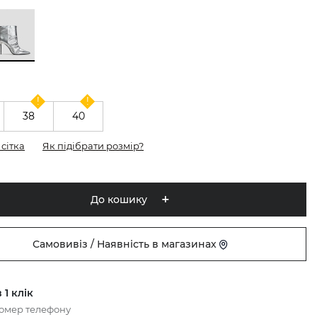
38
40
сітка
Як підібрати розмір?
До кошику
Самовивіз / Наявність в магазинах
 1 клік
номер телефону