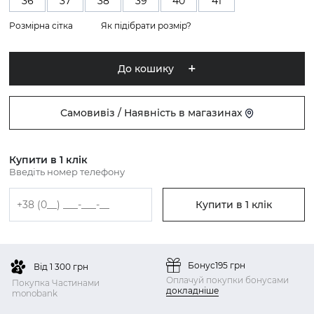
36
37
38
39
40
41
Розмірна сітка
Як підібрати розмір?
До кошику
Самовивіз / Наявність в магазинах
Купити в 1 клік
Введіть номер телефону
Купити в 1 клік
Бонус
195 грн
Від 1 300 грн
Оплачуй покупки бонусами
Покупка Частинами
докладніше
monobank