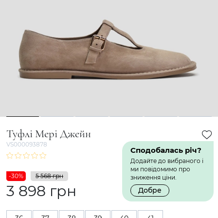
1
2
3
4
5
6
Туфлі Мері Джейн
VS000093878
Сподобалась річ?
Додайте до вибраного і
ми повідомимо про
-30%
5 568 грн
зниження ціни.
3 898 грн
Добре