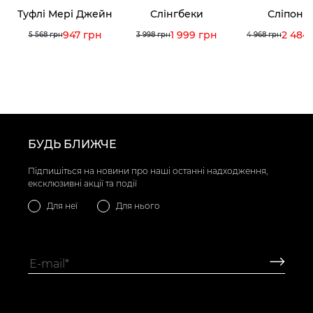
Туфлі Мері Джейн
Слінгбеки
Сліпони
947 грн
1 999 грн
2 484
5 568 грн
3 998 грн
4 968 грн
БУДЬ БЛИЖЧЕ
Підпишіться на новини про наші останні надходження,
ексклюзивні акції та події
Для неї
Для нього