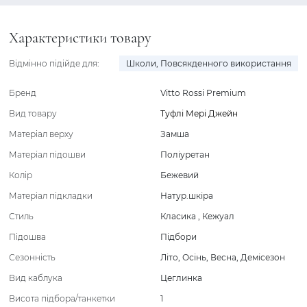
Характеристики товару
Відмінно підійде для:
Школи
,
Повсякденного використання
Бренд
Vitto Rossi Premium
Вид товару
Туфлі Мері Джейн
Матеріал верху
Замша
Матеріал підошви
Поліуретан
Колір
Бежевий
Матеріал підкладки
Натур.шкіра
Стиль
Класика
,
Кежуал
Підошва
Підбори
Сезонність
Літо
,
Осінь
,
Весна
,
Демісезон
Вид каблука
Цеглинка
Висота підбора/танкетки
1