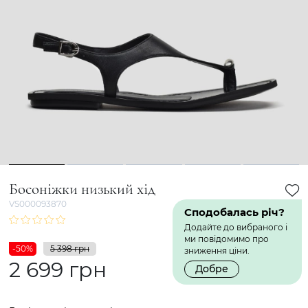
1
2
3
4
5
Босоніжки низький хід
VS000093870
Сподобалась річ?
Додайте до вибраного і
ми повідомимо про
-50%
5 398 грн
зниження ціни.
2 699 грн
Добре