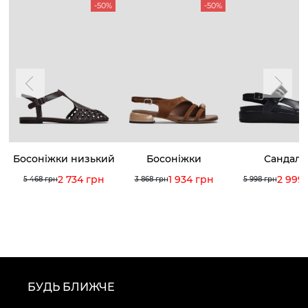
-50%
-50%
Босоніжки низький
Босоніжки
Сандалі
хід
2 734 грн
1 934 грн
2 999
5 468 грн
3 868 грн
5 998 грн
БУДЬ БЛИЖЧЕ