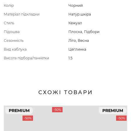
Колір
Чорний
Матеріал підкладки
Натур.шкіра
Стиль
Кежуал
Підошва
Плоска
,
Підбори
Сезонність
Літо
,
Весна
Вид каблука
Цеглинка
Висота підбора/танкетки
1.5
СХОЖІ ТОВАРИ
-50%
PREMIUM
PREMIUM
-50%
-50%