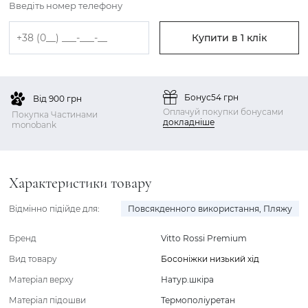
Введіть номер телефону
Купити в 1 клік
Бонус
54 грн
Від 900 грн
Оплачуй покупки бонусами
Покупка Частинами
докладніше
monobank
Характеристики товару
Відмінно підійде для:
Повсякденного використання
,
Пляжу
Бренд
Vitto Rossi Premium
Вид товару
Босоніжки низький хід
Матеріал верху
Натур.шкіра
Матеріал підошви
Термополіуретан