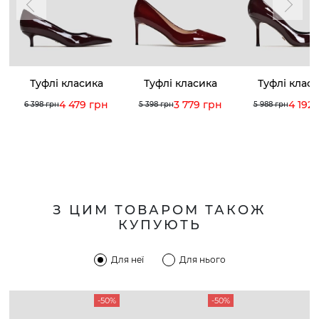
Туфлі класика
Туфлі класика
Туфлі клас
4 479 грн
3 779 грн
4 192
6 398 грн
5 398 грн
5 988 грн
З ЦИМ ТОВАРОМ ТАКОЖ
КУПУЮТЬ
Для неї
Для нього
-50%
-50%