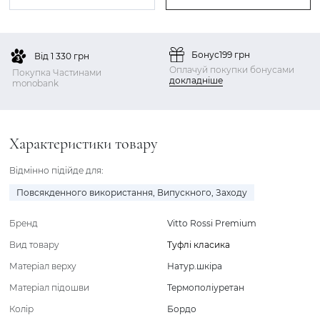
Бонус
199 грн
Від 1 330 грн
Оплачуй покупки бонусами
Покупка Частинами
докладніше
monobank
Характеристики товару
Відмінно підійде для:
Повсякденного використання
,
Випускного
,
Заходу
Бренд
Vitto Rossi Premium
Вид товару
Туфлі класика
Матеріал верху
Натур.шкіра
Матеріал підошви
Термополіуретан
Колір
Бордо