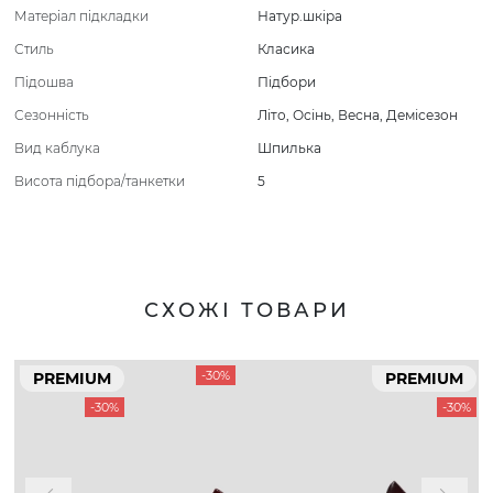
Матеріал підкладки
Натур.шкіра
Стиль
Класика
Підошва
Підбори
Сезонність
Літо
,
Осінь
,
Весна
,
Демісезон
Вид каблука
Шпилька
Висота підбора/танкетки
5
СХОЖІ ТОВАРИ
-30%
PREMIUM
PREMIUM
-30%
-30%