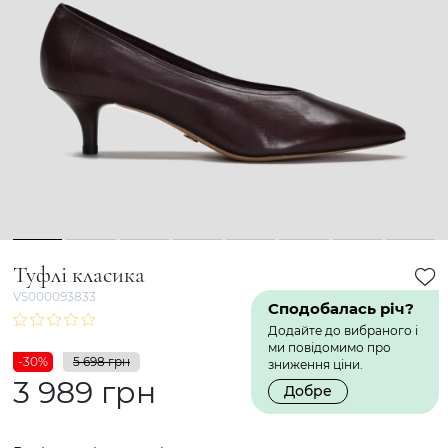
1
2
3
4
5
6
7
8
Туфлі класика
VS000093833
Сподобалась річ?
Додайте до вибраного і
ми повідомимо про
-30%
5 698 грн
зниження ціни.
3 989 грн
Добре