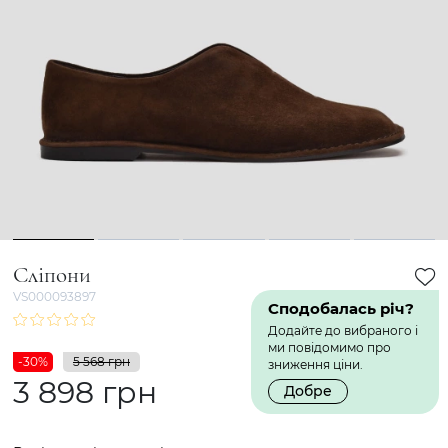
1
2
3
4
5
Сліпони
VS000093897
Сподобалась річ?
Додайте до вибраного і
ми повідомимо про
-30%
5 568 грн
зниження ціни.
3 898 грн
Добре