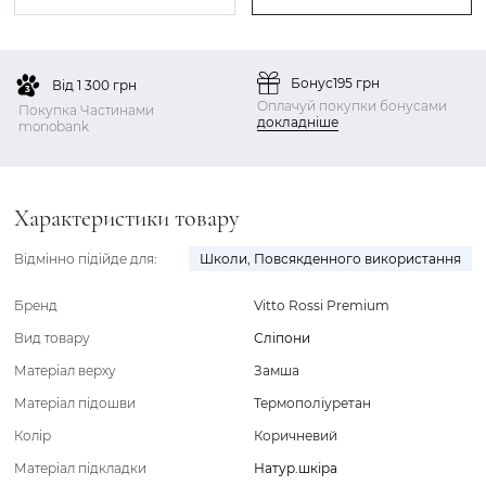
Бонус
195 грн
Від 1 300 грн
Оплачуй покупки бонусами
Покупка Частинами
докладніше
monobank
Характеристики товару
Відмінно підійде для:
Школи
,
Повсякденного використання
Бренд
Vitto Rossi Premium
Вид товару
Сліпони
Матеріал верху
Замша
Матеріал підошви
Термополіуретан
Колір
Коричневий
Матеріал підкладки
Натур.шкіра