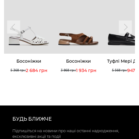
Босоніжки
Босоніжки
Туфлі Мері Д
2 684 грн
1 934 грн
947 
5 368 грн
3 868 грн
5 568 грн
БУДЬ БЛИЖЧЕ
Підпишіться на новини про наші останні надходження,
ексклюзивні акції та події