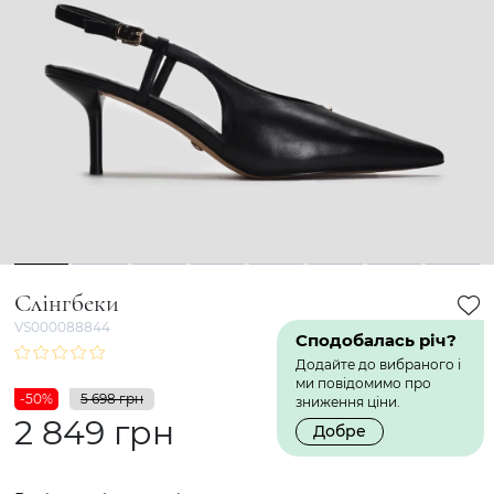
1
2
3
4
5
6
7
8
Слінгбеки
VS000088844
Сподобалась річ?
Додайте до вибраного і
ми повідомимо про
-50%
5 698 грн
зниження ціни.
2 849 грн
Добре