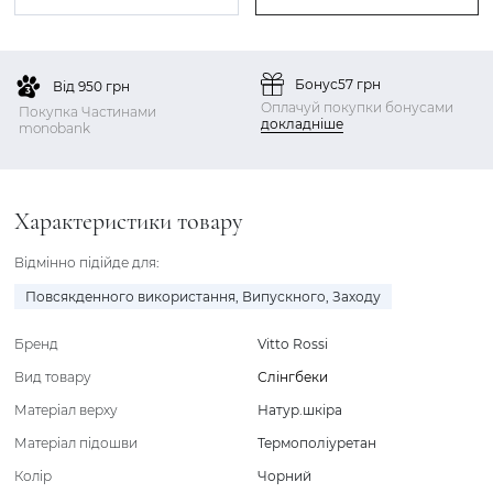
Бонус
57 грн
Від 950 грн
Оплачуй покупки бонусами
Покупка Частинами
докладніше
monobank
Характеристики товару
Відмінно підійде для:
Повсякденного використання
,
Випускного
,
Заходу
Бренд
Vitto Rossi
Вид товару
Слінгбеки
Матеріал верху
Натур.шкіра
Матеріал підошви
Термополіуретан
Колір
Чорний