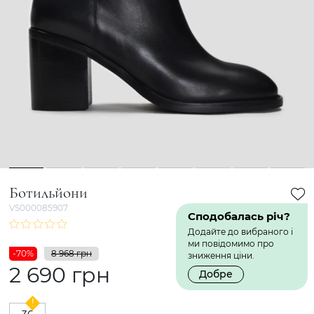
1
2
3
4
5
6
7
8
Ботильйони
VS000085907
Сподобалась річ?
Додайте до вибраного і
ми повідомимо про
-70%
8 968 грн
зниження ціни.
2 690 грн
Добре