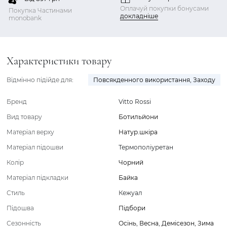
Оплачуй покупки бонусами
Покупка Частинами
докладніше
monobank
Характеристики товару
Відмінно підійде для:
Повсякденного використання
,
Заходу
Бренд
Vitto Rossi
Вид товару
Ботильйони
Матеріал верху
Натур.шкіра
Матеріал підошви
Термополіуретан
Колір
Чорний
Матеріал підкладки
Байка
Стиль
Кежуал
Підошва
Підбори
Сезонність
Осінь
,
Весна
,
Демісезон
,
Зима