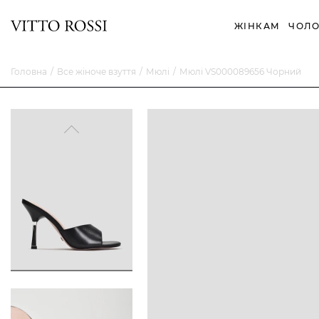
ЖІНКАМ
ЧОЛО
Головна
Все жіноче взуття
Мюлі
Мюлі VS000089656 Чорний