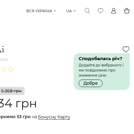
ВСЯ УКРАЇНА
UA
і
Сподобалась річ?
9656
Додайте до вибраного і
ми повідомимо про
зниження ціни.
Добре
5 268 грн
34 грн
ернемо
53 грн
на
Бонусну Карту