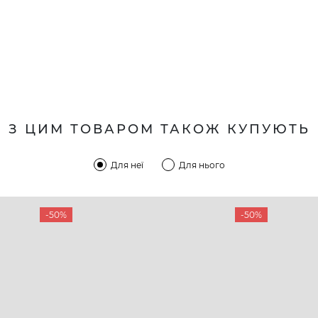
З ЦИМ ТОВАРОМ ТАКОЖ КУПУЮТЬ
Для неї
Для нього
-50%
-50%
КОМПАНІЯ
КЛІЄН
:00 — 19:00
Про компанію
Новини 