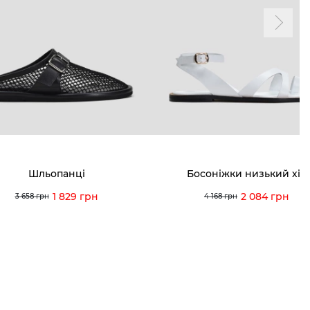
ма лояльності
Мої закази
а і оплата
Мої перегляди
я і повернення
 покупців
питання
Шльопанці
Босоніжки низький хід
ція з догляду
1 829 грн
2 084 грн
3 658 грн
4 168 грн