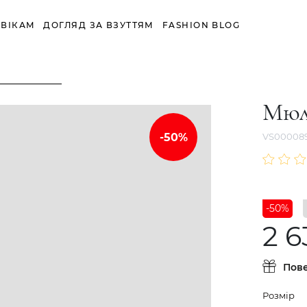
ВІКАМ
ДОГЛЯД ЗА ВЗУТТЯМ
FASHION BLOG
Мюл
VS00008
-50%
2 6
Пов
Розмір