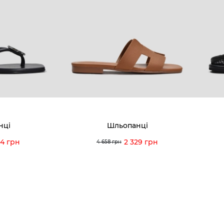
8-60-56
Ми пишаємось
Програ
5-59-12
9-43-98
Вакансії та Робота
Доставк
Наші магазини
Гаранті
Договір оферти
Відгуки
orossi.ua
Задати 
нці
Шльопанці
Інструк
84 грн
2 329 грн
4 658 грн
itto Rossi