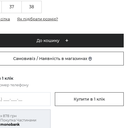
37
38
сітка
Як підібрати розмір?
До кошику
Самовивіз / Наявність в магазинах
 1 клік
номер телефону
Купити в 1 клік
х 878 грн
Покупка Частинами
monobank