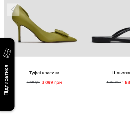
надходження, ексклюзивні акції та події
0 (993) 5
Для неї
Для нього
0 (933) 3
0 (973) 8
Viber
Telegram
info@vitt
Підписатися
Туфлі класика
Шльопа
3 099 грн
1 6
6 198 грн
3 368 грн
Умови використання
Політика конфіденційності
© 2026 V