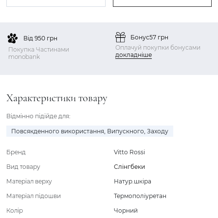
Бонус
57 грн
Від 950 грн
Оплачуй покупки бонусами
Покупка Частинами
докладніше
monobank
Характеристики товару
Відмінно підійде для:
Повсякденного використання
,
Випускного
,
Заходу
Бренд
Vitto Rossi
Вид товару
Слінгбеки
Матеріал верху
Натур.шкіра
Матеріал підошви
Термополіуретан
Колір
Чорний