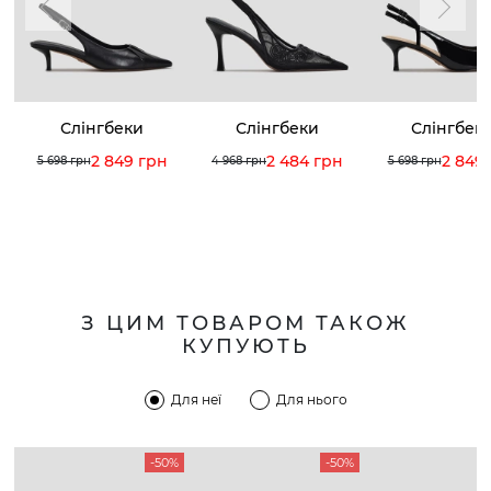
Слінгбеки
Слінгбеки
Слінгбек
2 849 грн
2 484 грн
2 849
5 698 грн
4 968 грн
5 698 грн
З ЦИМ ТОВАРОМ ТАКОЖ
КУПУЮТЬ
Для неї
Для нього
-50%
-50%