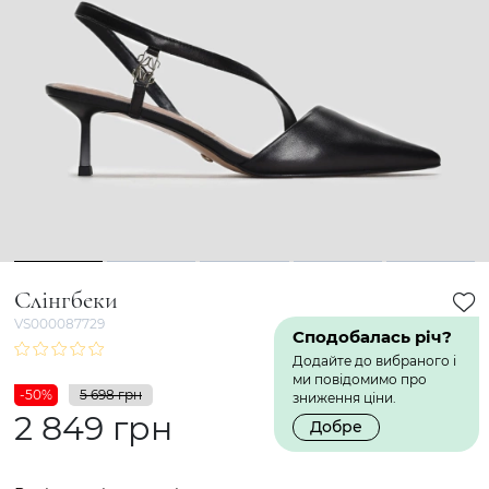
1
2
3
4
5
Слінгбеки
VS000087729
Сподобалась річ?
Додайте до вибраного і
ми повідомимо про
-50%
5 698 грн
зниження ціни.
2 849 грн
Добре